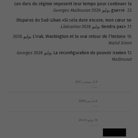
Les durs du régime imposent leur tempo pour continuer la
23 يوليو 2026
guerre
Georges Malbrunot
Disparus du Sud-Liban «Si cela dure encore, mon cœur ne
21 يوليو 2026
tiendra pas»
Libération
16 يوليو 2026
L’Irak, Washington et le vrai retour de l’histoire
Walid Sinno
12 يوليو 2026
La reconfiguration du pouvoir iranien
Georges
Malbrunot
23 ديسمبر 2011
عائلة المهندس طارق الربعة: أين دولة القانون والموسسات؟
8 مارس 2008
رسالة مفتوحة لقداسة البابا شنوده الثالث
19 يوليو 2023
إشكاليات التقويم الهجري، وهل يجدي هذا التقويم أيُ نفع؟