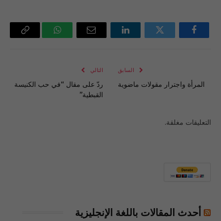
فيسبوك
تويتر
لينكدإن
البريد
واتساب
Copy
الإلكتروني
Link
السابق
التالي
المرأة واجترار مقولات ماضوية
ردّ على مقال “في حب الكنيسة
القبطية”
التعليقات مغلقة.
أحدث المقالات باللغة الإنجليزية