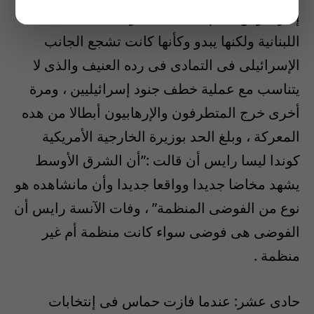
إدارة بوش بعدم التنديد بتدمير البنية التحتية
اللبنانية ولكنها يبدو وكأنها كانت تشجع الجانب
الإسرائيلى فى التمادى فى رده العنيف والذى لا
يتناسب مع عملية خطف جنود إسرائيليين ، ومرة
أخرى خرج المتطرفون والإرهابيون أبطالا من هده
المعركة ، وبلغ الحد بوزيرة الخارجية الأمريكية
كوندا ليسا رايس أن قالت :”أن الشرق الأوسط
يشهد مخاضا جديدا وواقعا جديدا وأن مانشاهده هو
نوع من الفوضى المنظمة” ، وفات الآنسة رايس أن
الفوضى هى فوضى سواء كانت منظمة أم غير
منظمة .
حادى عشر: عندما فازت حماس فى إنتخابات