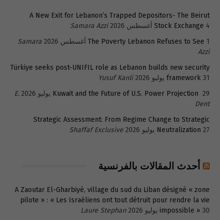
A New Exit for Lebanon’s Trapped Depositors- The Beirut
4 أغسطس 2026
Stock Exchange
Samara Azzi
1 أغسطس 2026
The Poverty Lebanon Refuses to See
Samara
Azzi
Türkiye seeks post-UNIFIL role as Lebanon builds new security
31 يوليو 2026
framework
Yusuf Kanli
29 يوليو 2026
Kuwait and the Future of U.S. Power Projection
E.
Dent
Strategic Assessment: From Regime Change to Strategic
27 يوليو 2026
Neutralization
Shaffaf Exclusive
أحدث المقالات بالفرنسية
A Zaoutar El-Gharbiyé, village du sud du Liban désigné « zone
pilote » : « Les Israéliens ont tout détruit pour rendre la vie
30 يوليو 2026
impossible »
Laure Stephan