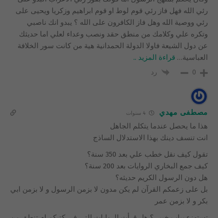
رئي الله فهل فاز رئي قوم لوط او قوم ابراهيم وزكريا ويحيى على
رئي ووصية الله وهل فاز الكافرون على الله ؟ يبدو انك ناصبي
وتكره علي وكلامك من منطق حقد ونصب وعداء لعلي اما حديثك
عن دول الشيعة فاولا الدولة الحمدانية هية من كانت سور الخلافة
العباسية
…
قراءة المزيد ..
رد
0
مصطفى مهدي
4 سنوات
هذا ما يحصل عندما يتكلم الجاهل
انت تنسف دينك بهذا الاستدلال الساذج
تقول كيف نقل خطب علي بعد 350 سنة؟
كيف جمع البخاري الروايات بعد 200 سنة؟
هل دون الرسول الكريم حديثه؟
بل على زعمكم القرآن لم يكن مدون لا بزمن الرسول و لا بزمن ابي
بكر و لا بزمن عمر
تستهزء بباب خيبر ؟ هل قرأت الروايات التي في كتبكم ام تنطق من