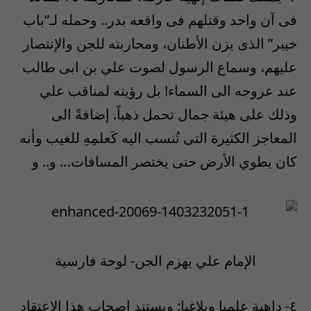
فى آن واحد وقتلهم فى واقعه بدر.. وحمله لـ”باب
خيبر” الذى يزن الأطنان، ومحاربته للجن والإنتصار
عليهم، وسماع الرسول لصوت علي بن ابى طالب
عند عروجه الى السماء! بل رؤيته لمناقب علي
وذلك على هيئة جمال تحمل ذهباً. إضافةً الى
المعاجز الكثيرة التى تُنسب اليه كَعلمِهِ للغيب وأنه
كان يطوي الأرض حتى يختصر المسافات… و.. و
الإمام علي يهزم الجن- لوحة فارسية
٤- داهية علميا وبلاغيا: ويستند اصحاب هذا الإعتقاد