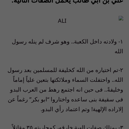
١- ولادته داخل الكعبة.. وهو شرف لم ينله رسول
الله
٢-تم اختياره من الله كخليفة للمسلمين بعد رسول
الله.. واحتفلت السماء وملائكتها بتعين علياً إماماً
وخليفةً.. فى حين انه اجتمع رهط من العرب البدو
فى سقيفة بنى ساعده واختاروا “ابو بكر” رغماً عن
إلاراده الإلهية! وتم اعتماد رأي البدو.
٣- يمتلك صفات إلهية خارقه، كمحاربته ٣٥ مقاتلاً