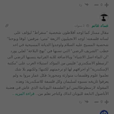
رد
0
عماد غانم
2 سنوات
مقال ممتاز كما اوجد أفلاطون شخصية “سقراط” ليؤلف على
لسانه فلسفته؛ اوجد الانجيليون الاربعة “متى؛ مرقس؛ لوقا ويوحنا”
شخصية المسيح عليه السلام واوجدوا الديانة المسيحية في احد
خطب “الشريف الرضي” التي نسبها في “نهج البلاغة” لعلي يورد
“ان الماء اصل الاشياء” وبالاضافة للاية القرانية ينسبها الرضي الى
“ارسطو الاسكندري” فليس من المؤكد استيلاء العرب على “مكتبة
الإسكندرية” او احراقهم لها او ترجمتهم لكتبها؛ ولكنهم بلا شك
تعلموا علوم وفلسفات متوارثة ومحورة؛ فكل عمار مروا به ولم
يعرفوا تاريخه نسبوه لسليمان وكل فلسفة للاسكندرية؛ وهذه
المقولة لارسطوطاليس ابو الفلسفة اليونانية الذي عاش في هضبة
الأناضول التابعة لليونان انذاك وكتاجر تعلم من
…
قراءة المزيد ..
رد
0