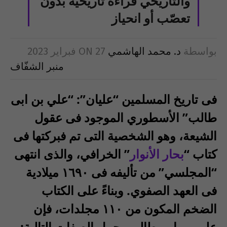
والتاريخي قراءة تاريخية بدون
تعصّب أو انحياز
بواسطة
د. محمد الهاشمي
27 فبراير 2023
ON
منبر الشفّاف
فى تاريخ المسلمين “عليان”: “علي بن ابى
طالب” الأسطوري الموجود فى عقول
الشيعة، وهو الشخصية التى تم فبركتها فى
كتاب “
بحار الأنوار
” الخرافي، والذى انتهى
“المجلسي” من تأليفه فى ١٦٩٠ ميلادية
فى العهد الصفوي. وبناءً على الكتاب
الضخم
المكون من ١١٠ مجلدات
، فإن
علي بن ابي طالب يحمل الصفات التالية: