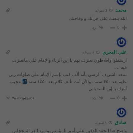
محمد
2 سنوات
الله يلعنك على جرأتك و وقاحتك
رد
0
علي البحري
4 سنوات
ارسطوا وافلاطون تعترف بهم يا إبن الزناء والإمام علي ماتعترف
فيه ،،،
تنتقد الشريف الرضى بأنه ألف كتب بإسم الإمام علي صلوات ربي
عليه بعد ٣٥٠ سنه ، والآن أنت تألف كلام بعد ١٤٥٠ سنه ‍
عجيب
أمرك يا إبن السفياني
رد
0
View Replies
(1)
صادق
4 سنوات
واضح هنا الحقد الدفين على أمير المؤمنين وسيد الغر المحجلين