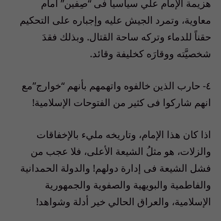
هزيمة الإمام علي سياسياً فى “صِفين” أمام
معاوية، وتمرد الجيش عليه وإجباره على التحكيم
حقناً للدماء وتركه ساحة القتال. وبذلك فقدَ
شخصيَّته ووقارَه كخليفة وقائد.
٤- حارب الذين خالفوه واتهمهم بأنهم “خوارج”مع
انهم شاركوا فى كثير من الفتوحات الإسلامية!
اذا كان هذا الإمام، وتاريخه مليء بالإخفاقات
والزلات، هو مثلُ الشيعة الأعلى، فلا عجب من
فشل الشيعة فى إدارة دولهم! والدولة الحمدانية
والفاطمية والبويهية والصفوية والجمهورية
الإسلامية، والعراق الحالي خير أدلة وشواهد!