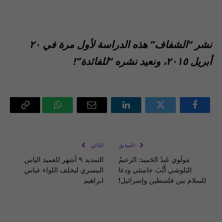
نشر “الشفاف” هذه الدراسة لأول مرة في ٢٠
أبريل ٢٠١٥، ونعيد نشره “للفائدة”!
فيسبوك
تويتر
لينكدإن
البريد
واتساب
Copy
الإلكتروني
Link
السابق
التالي
مَولَوي عَبدُ الحَميد: الزعيمُ
التمديد ٩ أشهر للعميد الياس
البَلوشي أَنَّبَ خامنئي ودعا
البيسري ليخلف اللواء عباس
للسلام بين فلسطين وإسرائيل!
ابراهيم