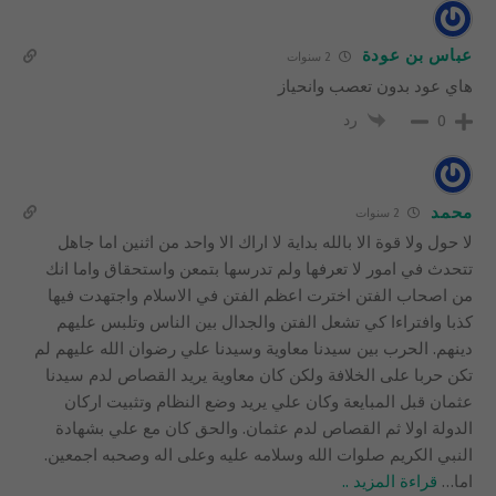
عباس بن عودة
2 سنوات
هاي عود بدون تعصب وانحياز
رد
0
محمد
2 سنوات
لا حول ولا قوة الا بالله بداية لا اراك الا واحد من اثنين اما جاهل
تتحدث في امور لا تعرفها ولم تدرسها بتمعن واستحقاق واما انك
من اصحاب الفتن اخترت اعظم الفتن في الاسلام واجتهدت فيها
كذبا وافتراءا كي تشعل الفتن والجدال بين الناس وتلبس عليهم
دينهم. الحرب بين سيدنا معاوية وسيدنا علي رضوان الله عليهم لم
تكن حربا على الخلافة ولكن كان معاوية يريد القصاص لدم سيدنا
عثمان قبل المبايعة وكان علي يريد وضع النظام وتثبيت اركان
الدولة اولا ثم القصاص لدم عثمان. والحق كان مع علي بشهادة
النبي الكريم صلوات الله وسلامه عليه وعلى اله وصحبه اجمعين.
اما
…
قراءة المزيد ..