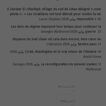
A Zaoutar El-Gharbiyé, village du sud du Liban désigné « zone
pilote » : « Les Israéliens ont tout détruit pour rendre la vie
30 يوليو 2026
impossible »
Laure Stephan
Les durs du régime imposent leur tempo pour continuer la
23 يوليو 2026
guerre
Georges Malbrunot
Disparus du Sud-Liban «Si cela dure encore, mon cœur ne
21 يوليو 2026
tiendra pas»
Libération
16 يوليو 2026
L’Irak, Washington et le vrai retour de l’histoire
Walid Sinno
12 يوليو 2026
La reconfiguration du pouvoir iranien
Georges
Malbrunot
23 ديسمبر 2011
عائلة المهندس طارق الربعة: أين دولة القانون والموسسات؟
8 مارس 2008
رسالة مفتوحة لقداسة البابا شنوده الثالث