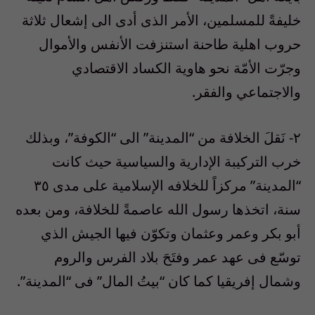
خليفةً للمسلمين، الأمر الذى أدى الى إشعال ثلاثة
حروب اهلية طاحنة استنزفت الأنفس والأموال
وجرّت الأمّة نحو هاوية الكساد الاقتصادي
والاجتماعي والفقر.
٢- نَقلَ الخلافة من “المدينة” الى “الكوفة”، وبذلك
خرب التركيبة الإدارية والسياسية حيث كانت
“المدينة” مركزاً للخلافه الإسلامية على مدى ٣٥
سنة، اتخذها رسول الله عاصمةً للخلافة، ومن بعده
أبو بكر وعمر وعثمان وتكوّن فيها الجيش الذي
توسّع فى عهد عمر وفتَحَ بلاد الفرس والروم
وشمال إفريقيا كما كان “بيتُ المال” فى “المدينة”.