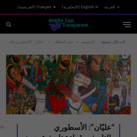
العربية
English
(
الإنجليزية
)
Français
(
الفرنسية
)
»
»
أنت الآن تتصفح:
الرئيسية
منبر الشفّاف
“عليّان”: الأسطوري والتاريخي قراءة تاريخية بدون تعصّب أو انحياز
“عليّان”: الأسطوري