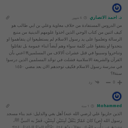
د. احمد الانصاري
6 شهور
من الدروس المستفادة من خلاف معاوية وعلي بن ابي طالب هو
كيف اثنين من كتاب الوحي الذين اخذوا علومهم الدينية من منبع
الرسالة وتعلموا على يد رسول الاسلام لم يستطيعوا ان يتفاهموا او
يتحدوا او يتفقوا على كلمة سواء وهم آيضاً ابناء عمومة بل تقاتلوا
وتناحروا وسببوا في قتل عشرات ألالاف من المسلمين!!! اعني بأن
القرآن والشريعة الاسلامية فشلت في توحّد المسلمين الذين درسوا
في مدرسة رسول الاسلام فكيف توحدهم الان بعد مضي ١٤٥٠
سنة!!؟
رد
0
Mohammed
1 سنة
الذين حاربوا علي (رضي الله عنه) أهل بغي والدليل: عند بناء مسجد
رسول الله (ص) كانَ عَمّارٌ يَنْقُلُ لَبِنَتَيْنِ لَبِنَتَيْنِ، فَمَرَّ به النبيُّ ﷺ،
وَمَسَحَ عن رَأْسِهِ الغُبارَ، وَقالَ: وَيْحَ عَمّارٍ تَقْتُلُهُ الفِئَةُ الباغِيَةُ، عَمّارٌ