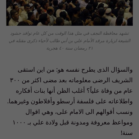
تشهد محافظة النجف في مثل هذا الوقت من كل عام توافد حشود
الشيعة لزيارة مرقد الأمام علي بن أبي طالب لأحياء ذكرى مقتله في
٢١ رمضان سنة ٤٠ هجرية
والسؤال الذى يطرح نفسه هو: من اين استقى
الشريف الرضى معلوماته بعد مضى اكثر من ٣٠٠
عام من وفاة علياً؟ أغلب الظن أنها بنات أفكاره
واطلاعاته على فلسفة أرسطو وأفلاطون وغيرهما.
ونسب أقوالهم الى الامام على، وهي اقوال
ومواعظ معروفة ومدونة قبل ولادة علي بـ ١٠٠٠
سنة!