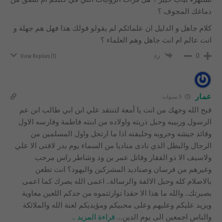
دماغك المجوف ؟
كلام جاهل و الدليل ان علمائكم لم يقولو قولك هذا فهل هم جهلة و
انت عالم ام انت جاهل وهم العلماء ؟
رد
0
View Replies
(1)
عمار
5 سنوات
قبح الله وجهك من انت يا أمعة لتنتقد علي ابن ابي طالب ابن عم
الرسول وربيبه وحبل ذريته واولاده من ابنته فاطمة وفارسه الاول
وقائد جيشه وحروبه وخليفته اذا ما ارتحل واول المسلمين من
الرجال والبطل الذي نادى مناديا من السماء يوم بدر لافتى الا علي
ولاسيف الا ذو الفقار وقاتل عمر بن ود وشاطر راس مرحب
وغيرهم من فرسان وصناديد المشركين واليهود؟ انت تطعن
بالاصلام كله وحبل الالفة والرسالة.. اعمى الله بصرك كما اعمى
بصيرتك.. والله ما هذا الا حقدا توارثتموه من جدكم اللعين معاوية
ويزيد عليكم وعليهم وعلى محبيكم ومؤيديكم لعنة الله والملائكة
والناس اجمعين الى يوم الدين
…
قراءة المزيد ..