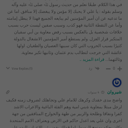
في هذا الكلام. طبعًا نعلم من حديث رسول ﷲ صلى ﷲ عليه وآله
وسلم بقوله : يا علي لا يحبك إلا مؤمن ولا يبغضك إلا منافق. اما عن
ما تدعيه عن ان أمير المؤمنين لم يبايعه الجميع فهذا لا يبطل إمامته
وأما عن النقطة الثانية فهو كذب. وسبب صفين ليست حرب بسبب
خلافات شخصية بل بالعكس بسبب رفض معاوية بن أبي سفيان
المتكبر قرار العزل. ولم يستطع أمير المؤمنين الانشغال بالدولة
كثيرًا بسبب الحروب التي كان سببها العصيان والطغيان. اولها
عائشة التي خرجت لتطالب بدم عثمان. وثانيها تكبر معاوية.
وثالثهما
…
قراءة المزيد ..
رد
0
View Replies
(1)
شيروان
4 سنوات
واضح مدى خقدك وكرهك للامام علي وتجاهلك لضروف زمنه فكيف
لرجل مبتلا بمعاوية ةبني امية وهم الفئة الباغية والاعراب الاشد
كفرا ونفاقا وطلحة والزبير من طهة والخوارج المنافقين من جهة
اخرى وان علي يعد اعدل حاكم في الارض وبعتراف الامم المتحدة
وكان يحكم بمنهج الرسول اما قولك بفوز رئي الاعراب البدو على