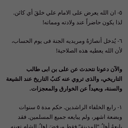
٥- ان الله يعرض على الامام علي خلقَ أي كائن.
لذا يكون حاضراً عند ولادته ومماته!
٦- يُدخل أنصارَهُ ومريديه الجنة فى يوم الحساب،
لأن الله يعطيه هذه الصلاحية!
والآن دعونا نتحدث عن على بن ابى طالب
التاريخي، والذى تروي عنه كتبُ التاريخ عند الشيعة
والسنة، وبعيداً عن الخوارق والمعجزات.
١- رابع الخلفاء الراشدين. حكم مدة ٥ سنوات
وبضعة اشهر، ولم يبايعه جميع المسلمين. فقد
بايعهُ أهلُ “المدينة” فقط ورفضَ اهلُ الشام تعينه