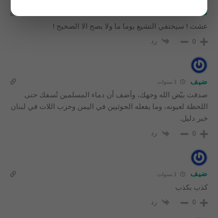
ضيف
1 سنة
عشت ! سيختفي التشيع يوما ما ولا يصح الا الصحيح !
رد
0
ضيف
2 سنوات
صدقت بيّض الله وجهك، وأضف أن دماء المسلمين تُسفك حتى
اللحظة لعيونه، وما يفعله الحوثيين في اليمن وحزب اللات في لبنان
خير دليل.
رد
0
ضيف
2 سنوات
كذب بكذب
رد
0