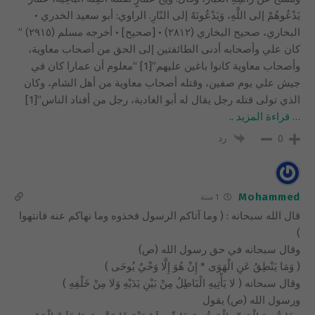
يَدْعُوهُمْ إلى اللَّهِ، وَيَدْعُونَهُ إلى النّارِ. الراوي: أبو سعيد الخدري •
البخاري، صحيح البخاري (٢٨١٢) • [صحيح] • أخرجه مسلم (٢٩١٥) ”
كان علي وأصحابه أدنى الطائفتين إلى الحق من أصحاب معاوية،
وأصحاب معاوية كانوا باغين عليهم”[1] “معلوم أن عمارا كان في
جيش علي يوم صفين، وقتله أصحاب معاوية من أهل الشام، وكان
الذي تولى قتله رجل يقال له أبو الغادية، رجل من أفناد الناس”[1]
…
قراءة المزيد ..
رد
0
Mohammed
1 سنة
قال الله سبحانه : ( وما آتاكم الرسول فخذوه وما نهاكم عنه فانتهوا
)
وقال سبحانه في حق رسول الله (ص)
( وَمَا يَنْطِقُ عَنِ الْهَوَى * إِنْ هُوَ إِلَّا وَحْيٌ يُوحَى )
وقال سبحانه ( لا يَأْتِيهِ الْبَاطِلُ مِنْ بَيْنِ يَدَيْهِ وَلا مِنْ خَلْفِهِ )
ورسول الله (ص) يقول