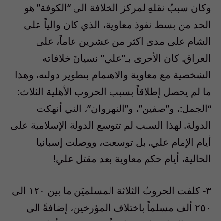
وكان سببُ نقلهِ لمركز الخلافة الى “الكوفة” هو
الحد من بسط نفوذ معاوية، الذي كان والياً على
الشام على مدى اكثر من عشرين عاماً، على
العراق. كان الأحرى بـ”علي” نسيانَ خلافاته
الشخصية مع معاوية والاهتمام بتطوير دولته، وهذا
ما لم يحصل إطلاقاً بسبب الحروب الأهلية الثلاث:
“الجمل:، و”صفين”، و”النهروان”، التي أنهكت
الدولة. لهذا السبب لم تتوسع الدولة الإسلامية على
أيام الإمام علي. بل توسعت، ووصلت إسبانيا
الحالية، أيام حكم معاوية بعد مقتل علي!
٣- كلفت الحروبُ الثلاثة المسلميَن ما بين ١٢٠ الى
٢٥٠ ألف مسلماً باختلاف المؤرخين، إضافةً الى