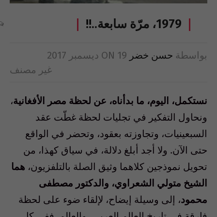
1979، مرّة سابعة..!!
بواسطة
حسن خضر
19 ديسمبر 2017
ON
غير مصنف
نستكمل، اليوم، ما بدأناه، عن لحظة مصر الأفغانية
،
ونحاول التفكير في تجليات لحظة غطّت عقد
السبعينيات، وتجاوزته بعقود، وتحضر في الواقع
حتى الآن. ولا أجد أبلغ دلالة، في سياق كهذا، من
تحويل نموذجين كلاهما وثيق الصلة بالتلفزيون،
هما
الشيخ متولي الشعراوي، والدكتور مصطفى
محمود
، إلى وسيلة إيضاح، لإلقاء ضوء على لحظة
فارقة في تاريخ العالم العربي، والعالم. ففي كل