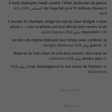
À Paris, Rodolphe Saadé rachète l’hôtel particulier du patron
8 أغسطس 2026
de Snapchat pour 55 millions d’euros
Actu
Paris
A Zaoutar El-Gharbiyé, village du sud du Liban désigné « zone
pilote » : « Les Israéliens ont tout détruit pour rendre la vie
30 يوليو 2026
impossible »
Laure Stephan
Les durs du régime imposent leur tempo pour continuer la
23 يوليو 2026
guerre
Georges Malbrunot
Disparus du Sud-Liban «Si cela dure encore, mon cœur ne
21 يوليو 2026
tiendra pas»
Libération
16 يوليو 2026
L’Irak, Washington et le vrai retour de l’histoire
Walid Sinno
23 ديسمبر 2011
عائلة المهندس طارق الربعة: أين دولة القانون والموسسات؟
8 مارس 2008
رسالة مفتوحة لقداسة البابا شنوده الثالث