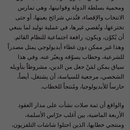
ومحمية بسلطة الدولة وقوانينها، وهي تمارس
الانتخاب والإقصاء، فتُدني شرائح بعينها، أو حتى
تخترعها، وتُقصي غيرها، في عملية توليد لما ينبغي
أن يُكوّن، ويكون، رافعة اجتماعية للنظام القائم.
وهذا غير ممكن دون غطاء أيديولوجي يمثل مصدراً
للشرعية، وخطاب يسوّقه ويعبّر عنه. وفي هذا
سياق يمكن لمَنْ جعل من الدين، مشروطاً بتأويله
الشخصي، مرجعية للسياسة، أن يشتغل، أيضاً،
حارساً للأيديولوجيا، ومُنتجاً للخطاب.
والواقع أن ثمة صلات نشأت على مدار العقود
الأربعة الماضية، بين أغلب حرّاس الأسلمة،
ومنتجي خطابها، الذين احتلوا شاشات التلفزيون،