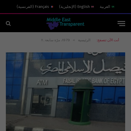
العربية
English
(
الإنجليزية
)
Français
(
الفرنسية
)
»
أنت الآن تتصفح:
الرئيسية
1979، مرّة سابعة..!!