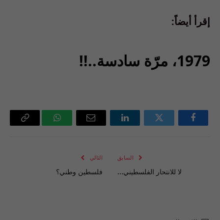
إقرأ أيضاً:
1979، مرّة سادسة..!!
فيسبوك
تويتر
لينكدإن
البريد
واتساب
Copy
الإلكتروني
Link
السابق
التالي
لا للانتحار الفلسطيني…
فلسطين وطني؟