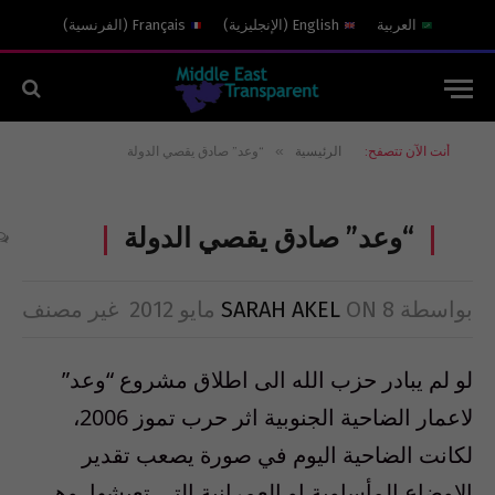
العربية
English
(
الإنجليزية
)
Français
(
الفرنسية
)
»
أنت الآن تتصفح:
الرئيسية
“وعد” صادق يقصي الدولة
“وعد” صادق يقصي الدولة
بواسطة
8 مايو 2012
ON
SARAH AKEL
غير مصنف
لو لم يبادر حزب الله الى اطلاق مشروع “وعد”
لاعمار الضاحية الجنوبية اثر حرب تموز 2006،
لكانت الضاحية اليوم في صورة يصعب تقدير
الاوضاع المأساوية او العمرانية التي تعيشها. وهي