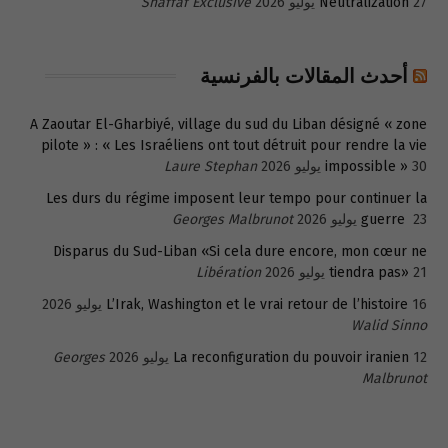
27 يوليو 2026
Neutralization
Shaffaf Exclusive
أحدث المقالات بالفرنسية
A Zaoutar El-Gharbiyé, village du sud du Liban désigné « zone
pilote » : « Les Israéliens ont tout détruit pour rendre la vie
30 يوليو 2026
impossible »
Laure Stephan
Les durs du régime imposent leur tempo pour continuer la
23 يوليو 2026
guerre
Georges Malbrunot
Disparus du Sud-Liban «Si cela dure encore, mon cœur ne
21 يوليو 2026
tiendra pas»
Libération
16 يوليو 2026
L’Irak, Washington et le vrai retour de l’histoire
Walid Sinno
12 يوليو 2026
La reconfiguration du pouvoir iranien
Georges
Malbrunot