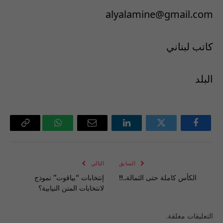
alyalamine@gmail.com
كاتب لبناني
البلد
فيسبوك
تويتر
لينكدإن
البريد
واتساب
Copy
الإلكتروني
Link
السابق
التالي
الكأس كاملة حتى الثمالة..!!
إنتخابات “بياقوت” نموذج
لانتخابات المتن النيابية؟
التعليقات مغلقة.