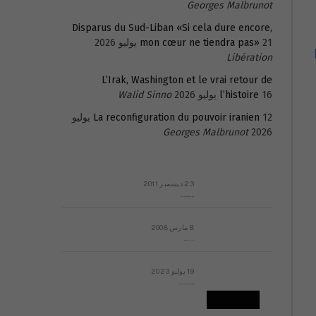
Georges Malbrunot
Disparus du Sud-Liban «Si cela dure encore,
21 يوليو 2026
mon cœur ne tiendra pas»
Libération
L’Irak, Washington et le vrai retour de
16 يوليو 2026
l’histoire
Walid Sinno
La reconfiguration du pouvoir iranien
12 يوليو
Georges Malbrunot
2026
23 ديسمبر 2011
عائلة المهندس طارق الربعة: أين دولة القانون والموسسات؟
8 مارس 2008
رسالة مفتوحة لقداسة البابا شنوده الثالث
19 يوليو 2023
إشكاليات التقويم الهجري، وهل يجدي هذا التقويم أيُ نفع؟