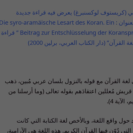
تشرق الألماني (كريستوف لوكسنبرغ) يعرض فيه قراءة جديدة
للمقاطع الغامضة الواردة في القرآن الكريم بعنوان : Die syro-aramäische Lesart des Koran. Ein
Beitrag zur Entschlüsselung der Koransprache (Das Arabische Buch, Berlin 2000) ” قراءة
قرآن” (دار الكتاب العربي، برلين 2000)
ي لغة القرآن مع قوله بالنزول بلسان عربي مُبين، ذهب
ريش مُعللين اعتقادَهم بقوله تعالى (وما أرسلنا من
لآية 4).
د حول واقع اللغة، وبالأخص لغة الكتابة التي كانت
ي دُوّن فيها القرآن الكريم. هذه اللغة هي الآرامية،