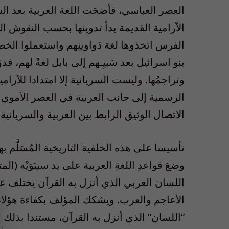
العصر العباسي، فأضحَت اللغة العربية بعد الس
الآرامية القديمة بدأ تدوينها بحسب النقوش ال
الفرس اتخذوها لغة دَواوينِهم واستعملوا الخط ا
بنو اسرائيل بعد سَبيِـهم إلى بابل لغةً لهم، فدو
وتراجمُها. وليست السريانية إلا امتدادا للآرام
الاتصال الوثيق الرابط بين العربية والسرياني
تأسيسا على هذه الخلفية التاريخية المُسَلَّم 
اللسان العربي الذي أنزل به القرآن يختلف 
الأعاجم والعرب. ويشكك المؤلف بكفاءة هؤلاء 
“اللسان” الذي أنزل به القرآن، مستندا بذلك 