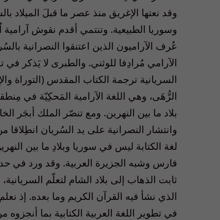
وقد نعتها الإغريق منذ عصر ما قبلَ الميلاد بال
وسوريا الطبيعية. وتنتمي أقدم نقوش آرامية اُ
عُرف الآراميون الذين اعتنقوا النصرانية بالسُر
الآرامي مُرادِفا للوثني. والطبرى لا يَذكر في 
السريانية ترجمة الكتاب المقدس (التوراة والإن
الرُّهَى، وهي اللغة الآرامية المَحكِيّة في مِن
بلاد ما بين النهرين. ومع تنصّر الملك أبجَر ال
وانتشار النصرانية على يد السُريان انطِلاقا 
لغة الكتابة ليس في سوريا وبلادِ ما بين النهري
فارس وشبه الجزيرة العربية. وقد ورد في حد
ثابت الذهاب إلى بلاد الشام لتعلّم السريانية، 
الذي نشأ فيه القرآن الكريم وما بعده. إذ نعل
في تطوير اللغة العربية الكتابية بما أنجزوه م