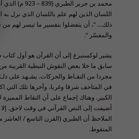
محمد بن جرير ال
اللسان الذين لهم علم باللسان الذي نزل به ا
ذلك… “، أن يتفضلوا بتفسير ما تيسر لهم من ق
والمفسّر “.
يشير لوكسنبرغ إلى أن القرآن هو أول كتاب دو
سابق ما خلا بعض النقوش النبطية القريبة من 
مجردا من النقـاط والحركات. يشـهد على ذلـ
في المتاحف شرقا وغربا، وآخرها تلك التي 
الكبير. وهناك إجماع على أن النقاط المميزة 
أضيفت إلى النص القرآني في وقت لاحق. إلا أ
الملاحظ أن الطبري (القرن التاسع / العاشر م
المنقوط.