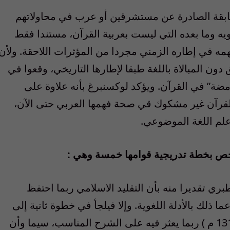
سابقة الصادرة عن مستشرقين أو عرب في محاولاتهم
ويه وما بعده التي ليست بعربية القرآن، مستندا فقط
ه في إطاره الزمني مجردا من المؤثرات اللاحقة. ولأن
ون المبالاة باللغة طبقا لإطارها التاريخي، وقعوا في
مضة” في القرآن. ويؤكد لوكسنبرغ بأنه علاوة على
قرآن غير مشكوك قي صحة فهمها العربي حتى الآن،
 علم اللغة الموضوعي.
خص بخطة تدريجية قوامها خمسة وهي :
ي تقديرا منه بأن التقليد الاسلامي ربما احتفظ
 ذلك بالأدلة اللغوية. وإلا فيلجأ في خطوة ثانية إلى
موسوعة لسان العرب لابن منظور (1232 ـ 1311 م ) ربما يعثر فيه على الشرح المناسب، سيما وأن