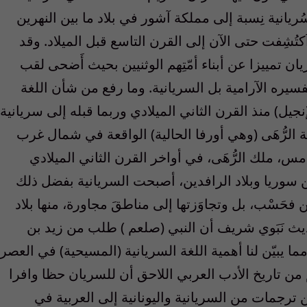
سُريانية نِسبة إلى مملكة آشور في بلاد ما بين النهرين
كتُشِفت حتى الآن إلى القرن التاسع قبل الميلاد. وقد
يان تمييزا عن أبناء أمّتِهم الوثنيين بحيث أَضحى لقب
تفسيره الآرامية بل السريانية. وما رفع من شأن اللغة
جيل) منذ القرن الثاني الميلادي وربما قبله إلى سريانية
طقة الرُّهَى (وهي أورفا الحالية) الواقعة في شمال غرب
خامس، ملك الرُّهَى، في أواخر القرن الثاني الميلادي
من سوريا وبلاد الرافدين، أصبحت السريانية بفضل ذلك
ن فحَسْب، بل وتجاوَزتها إلى مناطقَ مجاورة، منها بلاد
يث نَبَوي شريف أن النبي (صلعم ) طلب من زيد بن
مما يبيّن لنا أهمية اللغة السريانية (المسيحية) في العصر
م من تاريخ الأدب العربي اللاحق أن للسريان حظا وافرا
ن ترجمات من السريانية واليونانية إلى العربية في