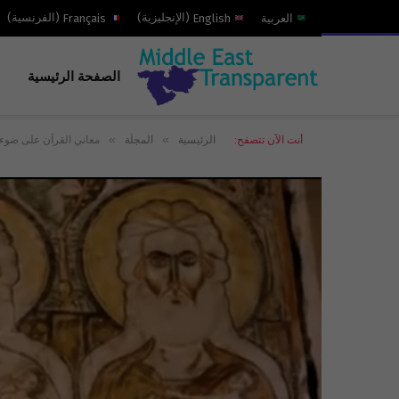
العربية
English
(
الإنجليزية
)
Français
(
الفرنسية
)
الصفحة الرئيسية
»
»
أنت الآن تتصفح:
الرئيسية
المجلّة
معاني القرآن على ضوء