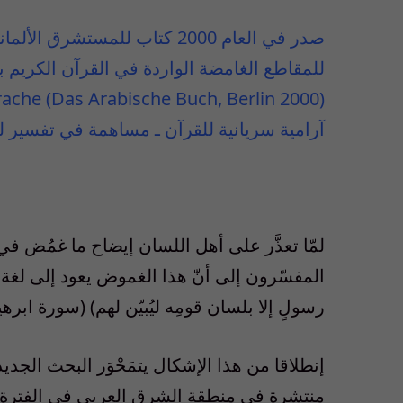
صدر في العام 2000 كتاب للمس
آرامية سريانية للقرآن ـ مساهمة في تفسير لغة ال
لمّا تعذَّر على أهل اللسان إيضاح ما غمُض ف
المفسّرون إلى أنّ هذا الغموض يعود إلى لغة ق
رسولٍ إلا بلسان قومِه ليُبيّن لهم) (سورة ابرهيم، ا
إنطلاقا من هذا الإشكال يتمَحْوَر البحث الجدي
منتشرة في مِنطقة الشرق العربي في الفترة الت