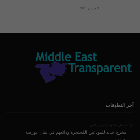
3 فبراير 2011
بيان الأقباط وحتمية التغيير ودعوة للتوقيع
آخر التعليقات
على
فضيل حمّود - باريس
مخرج جديد للمودعين المُحتجزة ودائعهم في لبنان: بورصة
بيروت