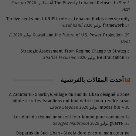
1 أغسطس 2026
The Poverty Lebanon Refuses to See
Samara
Azzi
Türkiye seeks post-UNIFIL role as Lebanon builds new security
31 يوليو 2026
framework
Yusuf Kanli
29 يوليو 2026
Kuwait and the Future of U.S. Power Projection
E.
Dent
Strategic Assessment: From Regime Change to Strategic
27 يوليو 2026
Neutralization
Shaffaf Exclusive
أحدث المقالات بالفرنسية
A Zaoutar El-Gharbiyé, village du sud du Liban désigné « zone
pilote » : « Les Israéliens ont tout détruit pour rendre la vie
30 يوليو 2026
impossible »
Laure Stephan
Les durs du régime imposent leur tempo pour continuer la
23 يوليو 2026
guerre
Georges Malbrunot
Disparus du Sud-Liban «Si cela dure encore, mon cœur ne