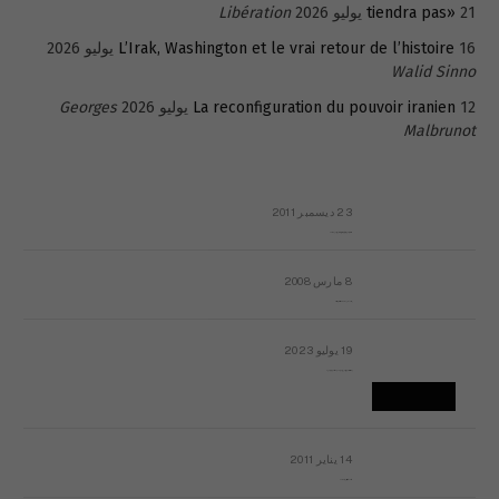
21 يوليو 2026
tiendra pas»
Libération
16 يوليو 2026
L’Irak, Washington et le vrai retour de l’histoire
Walid Sinno
12 يوليو 2026
La reconfiguration du pouvoir iranien
Georges
Malbrunot
23 ديسمبر 2011
عائلة المهندس طارق الربعة: أين دولة القانون والموسسات؟
8 مارس 2008
رسالة مفتوحة لقداسة البابا شنوده الثالث
19 يوليو 2023
إشكاليات التقويم الهجري، وهل يجدي هذا التقويم أيُ نفع؟
14 يناير 2011
ماذا يحدث في ليبيا اليوم الجمعة؟