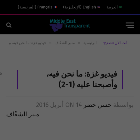
العربية
English
(
الإنجليزية
)
Français
(
الفرنسية
)
»
»
أنت الآن تتصفح:
الرئيسية
منبر الشفّاف
فيديو غزة: ما نحن فيه، وأصبحنا عليه (1-2)
فيديو غزة: ما نحن فيه،
وأصبحنا عليه (1-2)
بواسطة
حسن خضر
14 أبريل 2016
ON
منبر الشفّاف