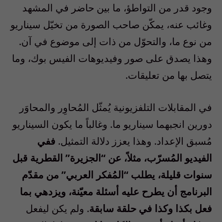
وجود قدر من التواطؤ، ما بين حاضر في المشهد
وغائب عنه، يمكّن صاحب الصورة من تخيّل سيناريو
من نوع ما، والتحوّل من ذات إلى موضوع في آن.
وهذا يصدق على صور وفيديوهات الفيس بوك، وما
يتصل بها من تعليقات.
في المقابلات التلفزيونية يُمثّل المُحاوِر والمحاوَر
دورين انجبهما سيناريو ما. وغالباً ما يكون السيناريو
مُسبق الإعداد. وهذا يعزز دلالة التمثيل.
ففي
الفيديو المُسرّب، مثلاً، عن “الجزيرة” القطرية قبل
سنوات قليلة، يطلب “المُفكر العربي” من مقدّم
البرنامج أن يطرح عليه أسئلة معيّنة، ويزدهي بما
فعل بكذا وكذا في حلقة سابقة
. ولم يكن ليفعل