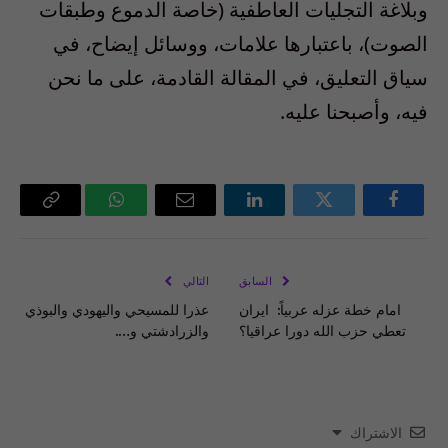
وبلاغة التجليات العاطفية (خاصة الدموع وطبقات
الصوت)، باعتبارها علامات، ووسائل إيضاح، في
سياق التعليق، في المقالة القادمة، على ما نحن
فيه، وأصبحنا عليه.
فيسبوك
تويتر
لينكدإن
البريد
واتساب
Copy
الإلكتروني
Link
السابق
التالي
امام خطة عزله عربياً: ايران
عذرا للمسيحي واليهودي والبوذي
تعطي حزب الله دورا عراقيا؟
والزرادشتي و….
الاشتراك