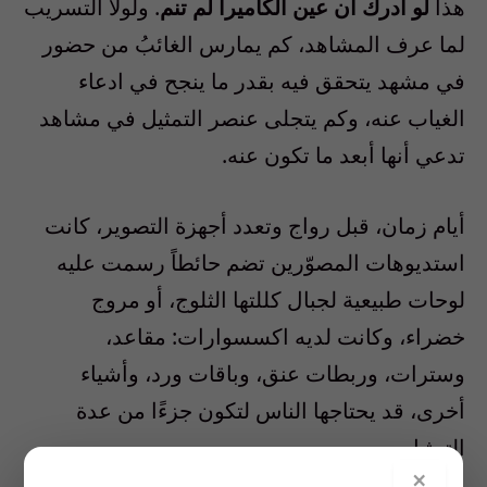
هذا
لو أدرك أن عين الكاميرا لم تنم
. ولولا التسريب
لما عرف المشاهد، كم يمارس الغائبُ من حضور
في مشهد يتحقق فيه بقدر ما ينجح في ادعاء
الغياب عنه، وكم يتجلى عنصر التمثيل في مشاهد
تدعي أنها أبعد ما تكون عنه.
أيام زمان، قبل رواج وتعدد أجهزة التصوير، كانت
استديوهات المصوّرين تضم حائطاً رسمت عليه
لوحات طبيعية لجبال كللتها الثلوج، أو مروج
خضراء، وكانت لديه اكسسوارات: مقاعد،
وسترات، وربطات عنق، وباقات ورد، وأشياء
أخرى، قد يحتاجها الناس لتكون جزءًا من عدة
التمثيل.
×