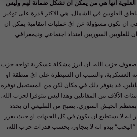
فة العلوية انها هي من يمكن ان تشكل ضمانة لهم وليس
ناطق العلويين في الشمال، هي الاكثر قدرة على توفير
في ان تكون مسؤولة عن ايّ عمليات انتقامية يمكن ان
ن للعلويين السوريين امتداد اجتماعي وديمغرافي
من صفوف حزب الله، ان ابرز مشكلة عسكرية تواجه حزب
ته العسكرية، والسبب ان السيطرة على ايّ منطقة او
مقاتلين. قد يتوفر ذلك في مكان لكن من المستحيل توفره
مئات الآلاف من المقاتلين وهذا ليس متوفرا لحزب الله.
ا بمعظم الجيش السوري، يصبح من الطبيعي ان يحدد
ار انه لا يستطيع ان يكون في كل الجبهات او حيث يقرر
اليجب” يبدو انه لا يتجاوز، بحسب قدرات حزب الله،