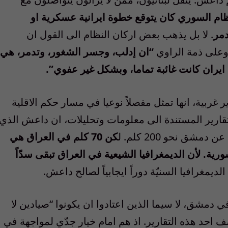
ظام السوري كان يتوقع خطوة ايرانية عسكرية او
دمر
. لا بل يذهب بعض اركان النظام الى القول ان
وعلى ذمة الراوي
“ان إدلب، وجسر الشغور، وتدمر، هي
 ايران كانت غائبة تماما، وبشكل غير عفوي”.
بية، انها تمثل مفصلاً نوعيا في مسار حكم الاقلية
قارير المستندة الى معلومات وتحليلات، ان داعش الذي
كن 70 كلم في العراق هي
بالنسبة الى داعش من 200 كلم بسورية. ﻷن الديمغرافيا الشيعية في العراق تبقى سدّاً
ديمغرافيا السنيّة دوراً ايجابياً لصالح داعش.
في دمشق، لا سيما الذين اعتادوا ان يكونوا “صيادين لا
حد هذه التقارير. اذ هم امام خيار جدّي لمواجهة في