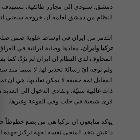
دمشق، ستؤدي الى مجازر طائفية، تستهدف الع
النظام من دمشق لعلمه ان خروجه سيعني انهي
التذمر من ايران في اوساط علوية ضمن صلب
تركيا وايران
، مفادها وصاية ايرانية في العرا
المخاوف لدى النظام ان ايران لم ترُدّ، كما 
ولم توجه ايّ رسالة تحذير لها. لا سيما منذ س
المقابل ثمة حقيقة لا يمكن تفاديها، هي ان ت
ذات غالبية سنيّة، وتفادى الدخول الى العدي
قرى شيعية في حلب وفي الفوعة وغيرها.
يؤكد متابعون ان تركيا هي من يضع خطوطاً حم
داعش يتخذ المنحى نفسه لجهة تركيز جهده ا