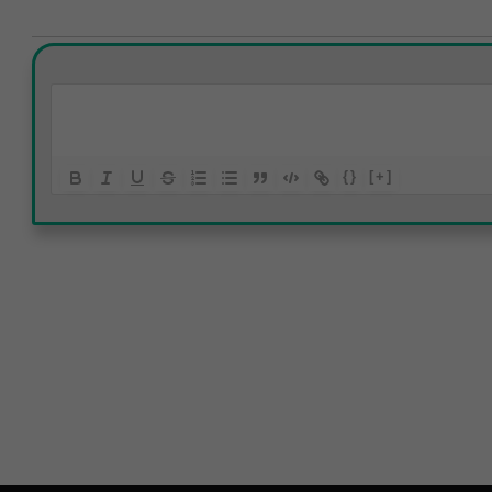
{}
[+]