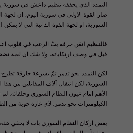
التمدد الذي يحققه تنظيم داعش في سورية يطر
صار القوة الاولى في سورية اليوم، ان لجهة
السورية، او لجهة القوة الذاتية التي لا يمكن اه
فالتنظيم اتقن حرفة بثّ الرعب في قلوب اعدا
قيل في وصف ارتكاباته، ولا شك ان لعبة تضخي
لكن التمدد نحو تدمر تمّ بسرعة خارقة تطرح
السورية، لكن انتقال آلاف المقاتلين من هذا ا
الأهم امام عيون النظام السوري وحلفائه. لم
الكيلومترات نحو تدمر، لأي غارة جوية من الط
بعض اركان النظام السوري بات لا يخفي هذه ا
متزايداً حيال الدور الايراني في مواجهة تنظي