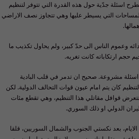
ح اسئلة جدّية حول هذه القدرة التي تتوفر لتنظيم
 المساحات التي يسيطر عليها وهي تتجاوز نصف الاراضي
مالها.
ئه وعموم الناس الى حدّ كبير، ولم يحاول تكذيب ما
م حجم ارتكاباته كانت تغريه.
 اسئلة مشروعة. صحيح ان تدمر في قلب البادية
لتنظيم كان يتم امام عيون قوات التحالف الدولية. لكن
 تتعرض قوافل مقاتلي هذا التنظيم، وهي تقطع مئات
يران الدولي او ذلك السوري.
لايام، بعد نكستي الجنوب والشمال السوريين، قلقا
م داعش. ينقل لبنانيون، ممن لا يزالون يتواصلون مع