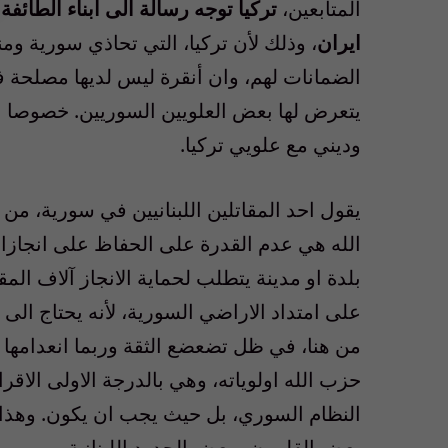
المتابعين،
تركيا توجه رسالة الى ابناء الطائ
ايران
، وذلك لأن تركيا، التي تحاذي سورية وم
الضمانات لهم، وان أنقرة ليس لديها مصلحة 
يتعرض لها بعض العلويين السوريين. خصوصا ا
وديني مع علويي تركيا.
يقول احد المقاتلين اللبنانيين في سورية، 
الله هي عدم القدرة على الحفاظ على انجازا
بلدة او مدينة يتطلب لحماية الانجاز آلاف ال
على امتداد الاراضي السورية، لأنه يحتاج الى 
من هنا، في ظل تضعضع الثقة وربما انعدامه
حزب الله اولوياته، وهي بالدرجة الاولى الاقر
النظام السوري، بل حيث يجب ان يكون. وهذا “
بعض القلمون وبعض الحدود اللبنانية.