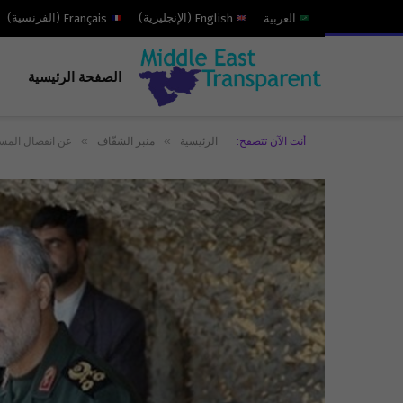
العربية
English
(
الإنجليزية
)
Français
(
الفرنسية
)
الصفحة الرئيسية
»
»
أنت الآن تتصفح:
الرئيسية
منبر الشفّاف
عن انفصال المسا