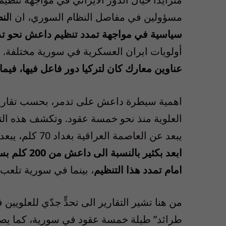
مسؤولين في مفاصل النظام السوري، ان ا
لن
سياسية في مواجهة تمدد تنظيم داعش نحو ت
أولويات ايران العسكرية في سورية مختلفة. 
عناوين معارك كان لتركيا دور فاعل فيها، فيما
اهمية سيطرة داعش على تدمر، بحسب تقارير غر
العلوية منذ نحو خمسة عقود. وتكشف هذه الت
يبعد عن العاصمة العراقية بغداد 70 كلم، يبعد عن دمشق نحو 200 كلم. ل
ابعد بكثير 
امام تمدد هذا التنظيم
، بينما في سورية تلعب ال
من هنا تشير التقارير الى تحدٍّ جدّي للعلويين 
طرائد” طيلة خمسة عقود في سورية، كما يصف ا