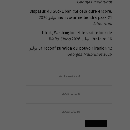
Georges Malbrunot
Disparus du Sud-Liban «Si cela dure encore,
21 يوليو 2026
mon cœur ne tiendra pas»
Libération
L’Irak, Washington et le vrai retour de
16 يوليو 2026
l’histoire
Walid Sinno
La reconfiguration du pouvoir iranien
12 يوليو
Georges Malbrunot
2026
23 ديسمبر 2011
عائلة المهندس طارق الربعة: أين دولة القانون والموسسات؟
8 مارس 2008
رسالة مفتوحة لقداسة البابا شنوده الثالث
19 يوليو 2023
إشكاليات التقويم الهجري، وهل يجدي هذا التقويم أيُ نفع؟