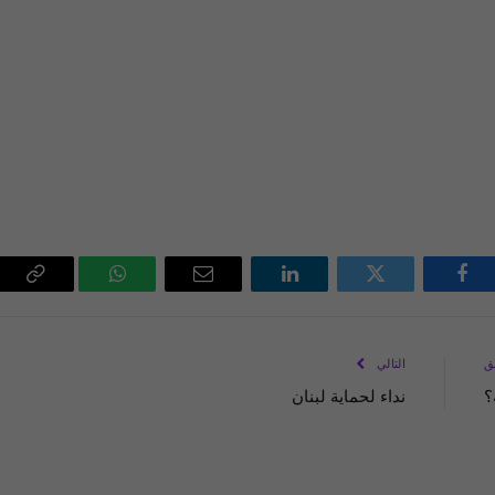
فيسبوك
تويتر
لينكدإن
البريد
واتساب
Copy
الإلكتروني
Link
ق
التالي
؟
نداء لحماية لبنان