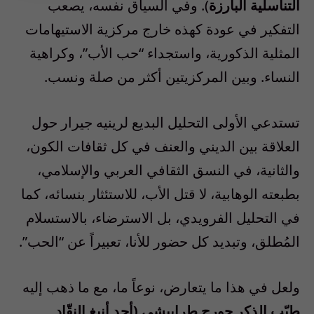
التناسلية البارزة
). وفي السياق نفسه، يصعب
التفكير في عودة كهذه خارج مركزية الاستيهامات
المثلية الذكورية، واستجداء “حب الأب”، وكراهية
النساء. وبين المركزيتين أكثر من صلة ونسب.
تستدعي الأولى التحليل البديع لرينيه جيرار حول
العلاقة بين الديني والعنف في كل ثقافات الكون،
والثانية، في النسق الثقافي العربي والإسلامي،
بطبعته الوهابية، لا قتل الأب، للاستئثار بنسائه، كما
في التحليل الفرويدي، بل الاسترضاء، بالاستسلام
المُطلق، وتبديد كل حضور للأنا، تعبيراً عن “الحب”.
ولعل في هذا ما يتعارض، نوعاً ما، مع ما ذهب إليه
طيّب الذكر جورج طرابيشي (أحد أنبغ النقّاد