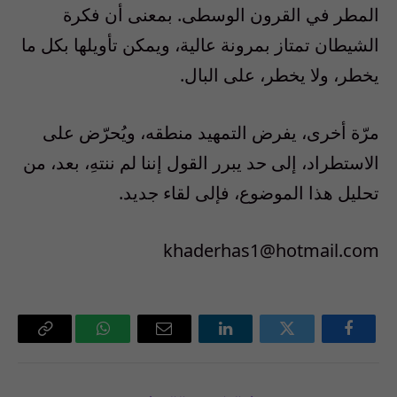
المطر في القرون الوسطى. بمعنى أن فكرة
الشيطان تمتاز بمرونة عالية، ويمكن تأويلها بكل ما
يخطر، ولا يخطر، على البال.
مرّة أخرى، يفرض التمهيد منطقه، ويُحرّض على
الاستطراد، إلى حد يبرر القول إننا لم ننتهِ، بعد، من
تحليل هذا الموضوع، فإلى لقاء جديد.
khaderhas1@hotmail.com
فيسبوك
تويتر
لينكدإن
البريد
واتساب
Copy
الإلكتروني
Link