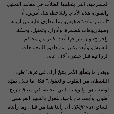
المسرحية، التي يتعلمها الطلاّب في معاهد التمثيل
والفنون، هذه الأيام. ولنلاحظ، هنا، أمرين: أن
“الممارسات” طقوس، بما تنطوي عليه من أزياء،
وسيناريوهات مُضمرة، وأدوار، وتمثيل، وحبكة،
وإخراج، وأن تاريخها أبعد بكثير من محاكم
التفتيش، وأبعد بكثير من ظهور المجتمعات
الزراعية قبل عشرة آلاف عام.
وبقدر ما يتعلّق الأمر بمَنْ أراد، في غزة، “طرد
الشيطان من القلوب والعقول”
فكل ما تقدّم يُمهّد
لوضعه هو، والوهابية التي أنجبته، في سياق تاريخ
أطول، وأبعد. من ناحية، للقول بالتعبير الفرنسي
الشائع: (
Déjà vu
)، أي رأينا هذا من قبل. وما رأيناه