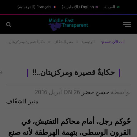
العربية
English
(
الإنجليزية
)
Français
(
الفرنسية
)
»
»
أنت الآن تتصفح:
الرئيسية
منبر الشفّاف
حكايةٌ قصيرة ومركزيتان..!!
حكايةٌ قصيرة ومركزيتان..!!
بواسطة
حسن خضر
26 أبريل 2016
ON
منبر الشفّاف
حُوكم رجل، أمام محاكم التفتيش، في
القرون الوسطى، بتهمة الهرطقة لأنه صنع