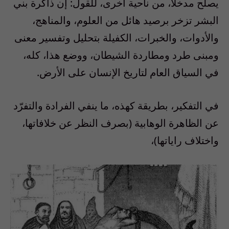
يصلح مدخلاً، من ناحية أخرى، للقول: إن ذاكرة بني
البشر تزخر برصيد هائل من العلوم، والمناهج،
والأدوات، والخبرات، الكفيلة بتحليل وتفسير معنى
ومبنى طرد ومطاردة الشيطان، ووضع هذا، كله،
في السياق العام لتاريخ الإنسان على الأرض.
في التفكير، بطريقة كهذه، ما ينفي الفرادة والتفرّد
عن الظاهرة الوهابية (بصرف النظر عن خلافاتها،
واختلاف راياتها)،