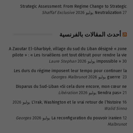
Strategic Assessment: From Regime Change to Strategic
27 يوليو 2026
Neutralization
Shaffaf Exclusive
أحدث المقالات بالفرنسية
A Zaoutar El-Gharbiyé, village du sud du Liban désigné « zone
pilote » : « Les Israéliens ont tout détruit pour rendre la vie
30 يوليو 2026
impossible »
Laure Stephan
Les durs du régime imposent leur tempo pour continuer la
23 يوليو 2026
guerre
Georges Malbrunot
Disparus du Sud-Liban «Si cela dure encore, mon cœur ne
21 يوليو 2026
tiendra pas»
Libération
16 يوليو 2026
L’Irak, Washington et le vrai retour de l’histoire
Walid Sinno
12 يوليو 2026
La reconfiguration du pouvoir iranien
Georges
Malbrunot