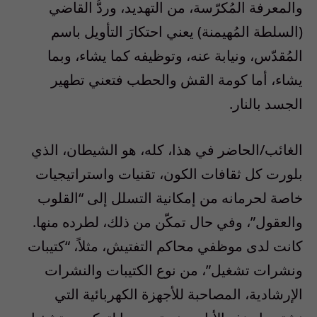
والمعرفة المُكرّسة، من التهديد، وردُّ القاضي
(السلطة المُهيمنة) يعني احتكارَ التأويل باسم
المُقدّس، ونيابة عنه، وتوظيفه كما يشاء، وبما
يشاء، أما كومة القش والحطب فتعني تطهير
الجسد بالنار.
الغائب/الحاضر في هذا، كله، هو الشيطان، الذي
بلورت كل ثقافات الكون، تقنيات واستراتيجيات
خاصة لحرمانه من إمكانية التسلل إلى “القلوب
والعقول”، وفي حال تمكّن من ذلك، لطرده منها.
كانت لدى موظفي محاكم التفتيش، مثلاً، “كتيبات
ونشرات تشغيل”، من نوع الكتيبات والنشرات
الإرشادية، المصاحبة للأجهزة الكهربائية التي