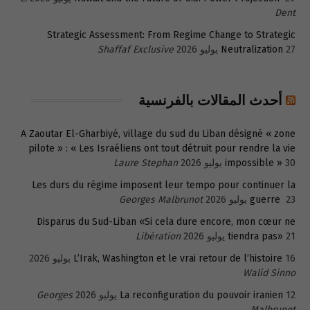
Dent
Strategic Assessment: From Regime Change to Strategic
27 يوليو 2026
Neutralization
Shaffaf Exclusive
أحدث المقالات بالفرنسية
A Zaoutar El-Gharbiyé, village du sud du Liban désigné « zone
pilote » : « Les Israéliens ont tout détruit pour rendre la vie
30 يوليو 2026
impossible »
Laure Stephan
Les durs du régime imposent leur tempo pour continuer la
23 يوليو 2026
guerre
Georges Malbrunot
Disparus du Sud-Liban «Si cela dure encore, mon cœur ne
21 يوليو 2026
tiendra pas»
Libération
16 يوليو 2026
L’Irak, Washington et le vrai retour de l’histoire
Walid Sinno
12 يوليو 2026
La reconfiguration du pouvoir iranien
Georges
Malbrunot