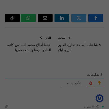
فيسبوك
تويتر
لينكدإن
البريد
واتساب
Copy
الإلكتروني
Link
السابق
التالي
4 شاحنات أسلحة تحاول العبور
حينما أطاح محمد السادس كاتبه
من بعلبك
الخاص أرضاً وأشبعه ضربا
3
تعليقات
الأحدث
م
19 سنوات