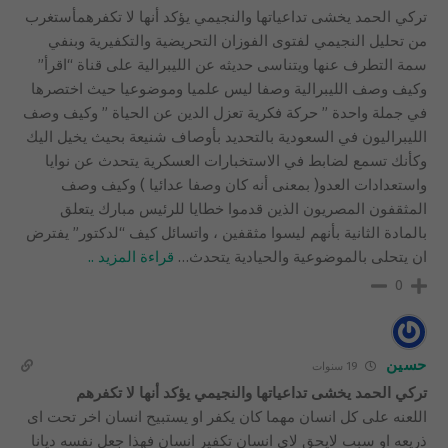
تركي الحمد يخشى تداعياتها والنجيمي يؤكد أنها لا تكفرهمأستغرب
من تحليل النجيمي لفتوى الفوزان التحريضية والتكفيرية وبنفي
سمة التطرف عنها ويتناسى حديثه عن الليبرالية على قناة “اقرأ”
وكيف وصف الليبرالية وصفا ليس علميا وموضوعيا حيث اختصرها
في جملة واحدة ” حركة فكرية تعزل الدين عن الحياة ” وكيف وصف
الليبراليون في السعودية بالتحديد بأوصاف شنيعة بحيث يخيل اليك
وكأنك تسمع لضابط في الاستخبارات العسكرية يتحدث عن نوايا
واستعدادات العدو( بمعنى أنه كان وصفا عدائيا ) وكيف وصف
المثقفون المصريون الذين قدموا خطايا للرئيس مبارك يتعلق
بالمادة الثانية بأنهم ليسوا مثقفين ، واتسائل كيف “لدكتور” يفترض
ان يتحلى بالموضوعية والحيادية يتحدث
…
قراءة المزيد ..
0
حسين
19 سنوات
تركي الحمد يخشى تداعياتها والنجيمي يؤكد أنها لا تكفرهم
اللعنه على كل انسان مهما كان يكفر او يستبيح انسان اخر تحت اى
ذريعه او سبب لايحق لاى انسان تكفير انسان فهذا جعل نفسه ديانا