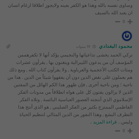
وساوى نفسه بالله وهذا هو الكفر بعينه ولايجوز اطلاقا ارغام انسان
ان يعبد الله بالسيف
0
محمود البغدادي
19 سنوات
تركي الحمد يخشى تداعياتها والنجيمي يؤكد أنها لا تكفرهممن
المؤسف أن من يدعون الليبرالية ويتغنون بها , يقرأون عشرات
ومئات الكتب الأعجمية والعرباوية , ولا يقرأون كتاب الله , ومع ذلك
هم يعملون على نقض الدين دون أن يفقهوا شيئاً من الدين . هذا من
ناحية ؛ ومن ناحية أخرى , فإن ظهور هذا الكم الهائل من المفتين
الذين لا يزالون يفتون كل على هواه انطلاقاً من مدونات الفكر
الإسلاموي الذي أنتجته العصور العباسية البائسة , وتلاه الفكر
الفاطمي الممتزج بكثير من الفكر الصليبي , هو الذي أنتج هذا
التطرف البشع , وهذا النفور من الدين المثالي لتنظيم الحياة
وليس
…
قراءة المزيد ..
0