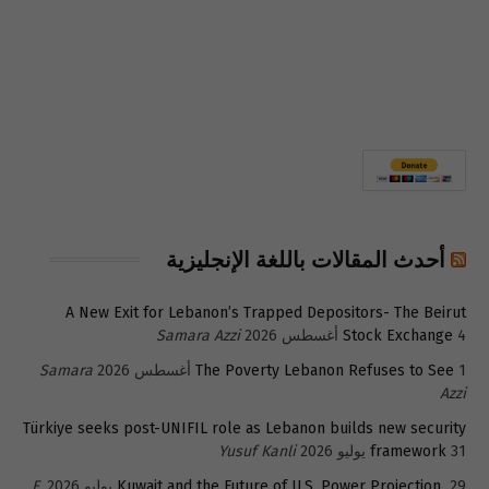
أحدث المقالات باللغة الإنجليزية
A New Exit for Lebanon’s Trapped Depositors- The Beirut
4 أغسطس 2026
Stock Exchange
Samara Azzi
1 أغسطس 2026
The Poverty Lebanon Refuses to See
Samara
Azzi
Türkiye seeks post-UNIFIL role as Lebanon builds new security
31 يوليو 2026
framework
Yusuf Kanli
29 يوليو 2026
Kuwait and the Future of U.S. Power Projection
E.