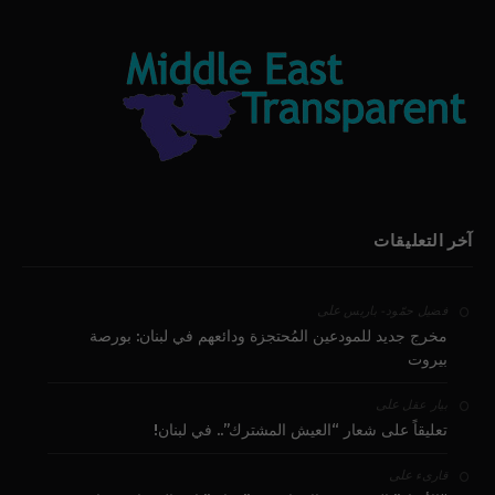
آخر التعليقات
على
فضيل حمّود - باريس
مخرج جديد للمودعين المُحتجزة ودائعهم في لبنان: بورصة
بيروت
على
بيار عقل
تعليقاً على شعار “العيش المشترك”.. في لبنان!
على
قارىء