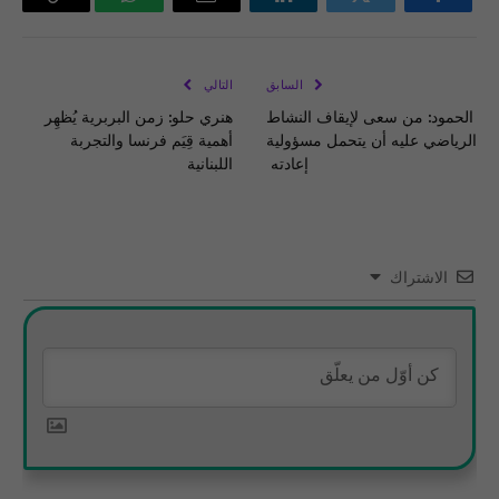
فيسبوك
تويتر
لينكدإن
البريد
واتساب
Copy
الإلكتروني
Link
السابق
التالي
الحمود: من سعى لإيقاف النشاط
هنري حلو: زمن البربرية يُظهِر
الرياضي عليه أن يتحمل مسؤولية
أهمية قِيَم فرنسا والتجربة
إعادته
اللبنانية
الاشتراك