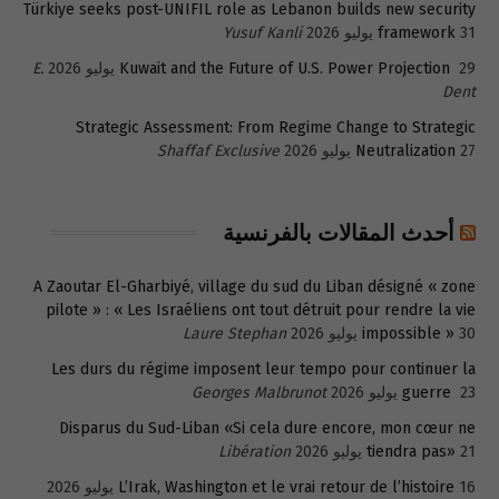
Türkiye seeks post-UNIFIL role as Lebanon builds new security
31 يوليو 2026
framework
Yusuf Kanli
29 يوليو 2026
Kuwait and the Future of U.S. Power Projection
E.
Dent
Strategic Assessment: From Regime Change to Strategic
27 يوليو 2026
Neutralization
Shaffaf Exclusive
أحدث المقالات بالفرنسية
A Zaoutar El-Gharbiyé, village du sud du Liban désigné « zone
pilote » : « Les Israéliens ont tout détruit pour rendre la vie
30 يوليو 2026
impossible »
Laure Stephan
Les durs du régime imposent leur tempo pour continuer la
23 يوليو 2026
guerre
Georges Malbrunot
Disparus du Sud-Liban «Si cela dure encore, mon cœur ne
21 يوليو 2026
tiendra pas»
Libération
16 يوليو 2026
L’Irak, Washington et le vrai retour de l’histoire