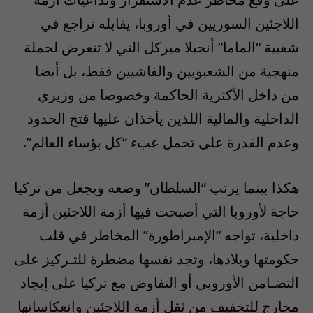
اللاجئين السوريين في أوروبا، يقابله تراجع في
شعبية “الماما” أنجيلا ميركل التي لا تتعرض لحملة
منهجية من الشعبويين والفاشيين فقط، بل أيضا
من داخل الأكثرية الحاكمة وخصوصا من وزيري
الداخلية والمالية اللذين يأخذان عليها فتح الحدود
وعدم القدرة على تحمل عبء “كل بؤساء العالم”.
هكذا بينما يرتب “السلطان” وضعه ويجعل من تركيا
حاجة لأوروبا التي أصبحت فيها أزمة اللاجئين أزمة
داخلية، تواجه “الإمبراطورة” المخاطر في قلب
حكومتها وبلادها، وتجد نفسها مضطرة للتـركيز على
التضـامن الأوروبي أو التفاوض مع تركيا على إيجاد
مخارج للتخفيف من ثقل أزمة اللاجئين وانعكاساتها