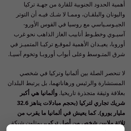
أهمية الحدود الجنوبية للقارة من جهـة تركيا
واليونان والبلقـان، وممـا لا شـك فيـه أن التوتر
الجيـوسـياسي مع روسيا في القوس الأورو-
آسيـوي وخطـوط أنابيب الغاز الذاهب نحو غرب
أوروبا، يعيـدان الأهمية لموقـع تركيـا المتميـز في
شرق المتـوسط وعلى أبواب أوروبـا وتخوم آسيـا.
لا تنحصر الصلة بين ألمانيا وتركيا في شخصي
المستشارة والرئيس ورهاناتهما، بل يرتبط البلدان
بعلاقة وثيقة متجذرة تاريخيا.
وألمانيا هي أكبر
شريك تجاري لتركيا (بحجم مبادلات يناهز 32.6
مليار يورو). كما يعيش في ألمانيا ما يقرب من
ثلاثة ملايين شخص من أصل تركي،
يمثلون شبكة