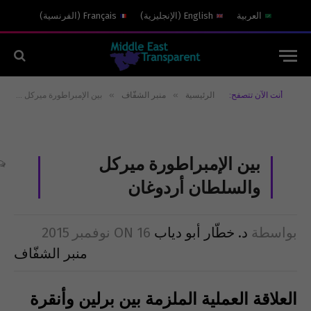
العربية
English
(
الإنجليزية
)
Français
(
الفرنسية
)
»
»
أنت الآن تتصفح:
الرئيسية
منبر الشفّاف
بين الإمبراطورة ميركل والسلطان أردوغان
بين الإمبراطورة ميركل
والسلطان أردوغان
بواسطة
د. خطّار أبو دياب
16 نوفمبر 2015
ON
منبر الشفّاف
العلاقة العملية الملزمة بين برلين وأنقرة