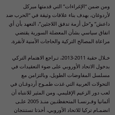
ومن ضمن “الإغراءات” التي قدمتها ميركل
لأردوغان، بهدف بناء علاقات وثيقة في “الحرب ضد
داعش” و“حل أزمة تدفق اللاجئين”، التعهد بأن أي
اتفاق سياسي بشأن المعضلة السورية يقتضي
مراعاة المصالح التركية والحاجات الأمنية لأنقرة.
خـلال حقبة 2011-2013، تـراجع الاهتمام التركي
بدخول الاتحاد الأوروبي على ضوء التعقيدات في
مسلسل المفاوضات الطويل، وبالتزامن مع
التحولات العربية التي غذت طمـوح أردوغـان في
لعب دور الزعيم الإقليمي. ومن المثير للانتباه أن
ألمانيا وفـرنسـا المتحفظتـين منـذ 2005 علـى
انضمـام تركيا للاتحاد الأوروبي، أخذتا تستنتجان