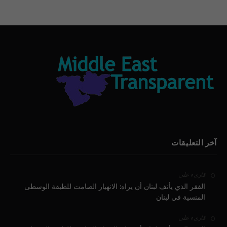
آخر التعليقات
على
قارىء
الفقر الذي يأنف لبنان أن يراه: الانهيار الصامت للطبقة الوسطى
المنسية في لبنان
على
قارىء