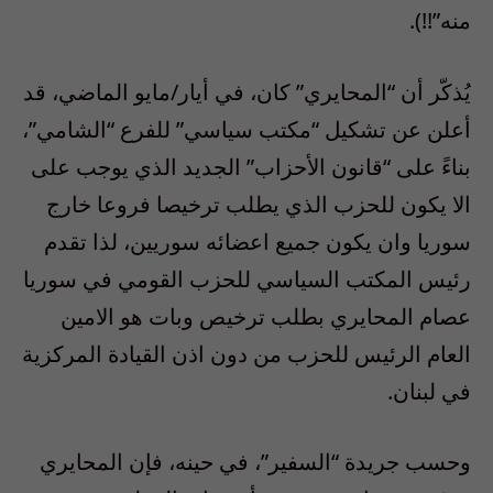
منه”!!).
يُذكّر أن “المحايري” كان، في أيار/مايو الماضي، قد
أعلن عن تشكيل “مكتب سياسي” للفرع “الشامي”،
بناءً على “قانون الأحزاب” الجديد الذي يوجب على
الا يكون للحزب الذي يطلب ترخيصا فروعا خارج
سوريا وان يكون جميع اعضائه سوريين، لذا تقدم
رئيس المكتب السياسي للحزب القومي في سوريا
عصام المحايري بطلب ترخيص وبات هو الامين
العام الرئيس للحزب من دون اذن القيادة المركزية
في لبنان.
وحسب جريدة “السفير”، في حينه، فإن المحايري