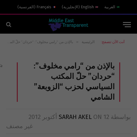
العربية
English
(
الإنجليزية
)
Français
(
الفرنسية
)
»
أنت الآن تتصفح:
الرئيسية
بالإذن من “رامي مخلوف”: “حردان” حلّ المكتب السياسي لحزب “الزوبعة” الشامي
بالإذن من “رامي مخلوف”:
“حردان” حلّ المكتب
السياسي لحزب “الزوبعة”
الشامي
بواسطة
12 أكتوبر 2012
ON
SARAH AKEL
غير مصنف