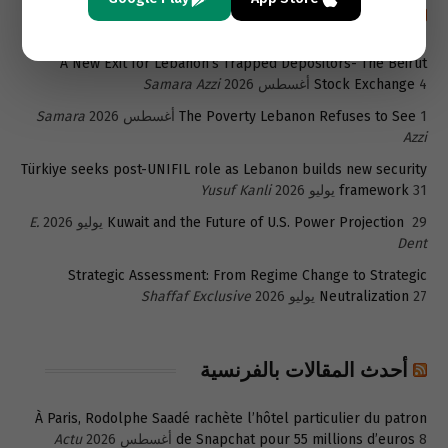
أحدث المقالات باللغة الإنجليزية
A New Exit for Lebanon’s Trapped Depositors- The Beirut
4 أغسطس 2026
Stock Exchange
Samara Azzi
1 أغسطس 2026
The Poverty Lebanon Refuses to See
Samara
Azzi
Türkiye seeks post-UNIFIL role as Lebanon builds new security
31 يوليو 2026
framework
Yusuf Kanli
29 يوليو 2026
Kuwait and the Future of U.S. Power Projection
E.
Dent
Strategic Assessment: From Regime Change to Strategic
27 يوليو 2026
Neutralization
Shaffaf Exclusive
أحدث المقالات بالفرنسية
À Paris, Rodolphe Saadé rachète l’hôtel particulier du patron
8 أغسطس 2026
de Snapchat pour 55 millions d’euros
Actu