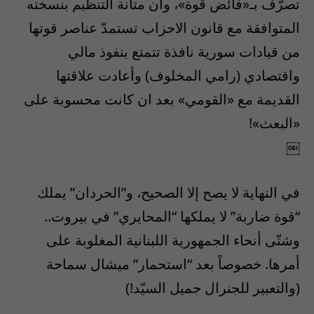
تصرّف بـ«فائض قوة»، وأن متانة التنظيم بنسخته
المتوافقة مع قانون الاحزاب تستمدّ عناصر قوتها
من قيادات سورية نافذة تتمتع بنفوذ مالي
واقتصادي (رامي المخلوف) وأعادت علاقتها
القديمة مع «القومي» بعد ان كانت محسوبة على
«البعث»!
￼
في النهاية لا يصح إلا الصحيح، و”الحردان” يملك
“قوة ضاربة” لا يملكها “المحايري” في بيروت..
وشتّى أنحاء الجمهورية اللبنانية المغلوبة على
أمرها. خصوصاً بعد “استحمار” ميشال سماحة
(والتعبير للجنرال جميل السيّد!)