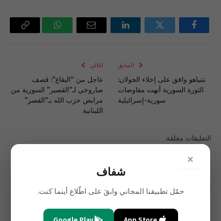
فيسبوك
تويتر
لينكدإن
البريد
واتساب
Copy
الإلكتروني
Link
السابق
التالي
نتنياهو وافق على إخلاء الجولان:
عاجل من “البقاع”: قصف
الثورة السورية أنهت مفاوضات
صاروخي لـ”القصير” السورية من
سورية-إسرائيلية
مرابض حزب الله بـ”القصر”
اللبنانية
التعليقات مغلقة.
×
شفاف
حمّل تطبيقنا المجاني وابقَ على اطّلاع أينما كنت.
Google Play
App Store