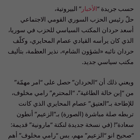
حسب جريدة “
الأخبار
” البيروتية،
حلّ رئيس الحزب السوري القومي الاجتماعي
أسعد حردان المكتب السياسي للحزب في سوريا،
الذي كان يرأسه القيادي عصام المحايري، وكلّف
حردان نائبه «لشؤون الشام»، نذير العظمة، بتأليف
مكتب سياسي جديد.
ويعني ذلك أن “الحردان” حصل على “امر مهمّة”
من “إبن خالة الطاغية”، “المحترم” رامي مخلوف،
للإطاحة بـ”العتيق” عصام المحايري الذي كانت
تربطه صلة مباشرة (الصورة) بـ”الزعيم” أنطون
سعادة”! (في نسخة جديدة لنكتة “مارونية” قديمة:
“صحيح انو “الزعيم” مهم، بس “رامي مخلوف” أهم