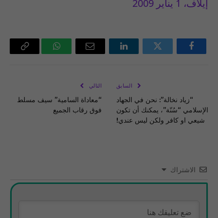
إيلاف، 1 يناير 2009
فيسبوك
تويتر
لينكدإن
البريد
واتساب
Copy
الإلكتروني
Link
السابق
التالي
“زياد نخالة”: نحن في الجهاد
“معاداة السامية” سيف مسلط
الإسلامي “سُنّة”، يمكنك أن تكون
فوق رقاب الجميع
شيعي او كافر ولكن ليس عندي!
الاشتراك