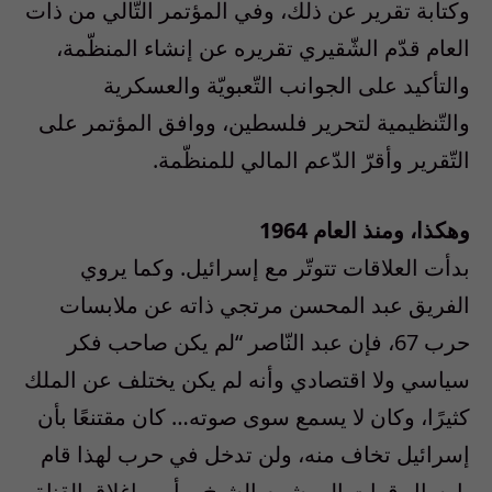
وكتابة تقرير عن ذلك، وفي المؤتمر التّالي من ذات
العام قدّم الشّقيري تقريره عن إنشاء المنظّمة،
والتأكيد على الجوانب التّعبويّة والعسكرية
والتّنظيمية لتحرير فلسطين، ووافق المؤتمر على
التّقرير وأقرّ الدّعم المالي للمنظّمة.
وهكذا، ومنذ العام 1964
بدأت العلاقات تتوتّر مع إسرائيل. وكما يروي
الفريق عبد المحسن مرتجي ذاته عن ملابسات
حرب 67، فإن عبد النّاصر “لم يكن صاحب فكر
سياسي ولا اقتصادي وأنه لم يكن يختلف عن الملك
كثيرًا، وكان لا يسمع سوى صوته… كان مقتنعًا بأن
إسرائيل تخاف منه، ولن تدخل في حرب لهذا قام
بإرسال قوات إلى شرم الشيخ، وأمر بإغلاق القناة،