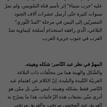
عليه “حرب سيناء” إثر تأميم قناة السّويس. ولم تمرّ
سنوات كثيرة حتّى أرسل عشرات آلاف الجنود
المصريّين إلى اليمن في مرحلة “المدّ الثّوري”
البلاغي، الّذي رافقه استخدام أسلحة كيماوية ضدّ
العرب في جنوب جزيرة العرب.
المهمّ في نظر عبد النّاصر: شكله وهيبته.
والشّكل والهيبة هما من مخلّفات ذات البلاغة
العربيّة التّليدة والبليدة. إنّ الكلام عن اهتمام عبد
النّاصر فقط بشكله وهيبته، ليس منّي بل ممّن هو
أدرى منّي بشعاب هذه الزّعامات. هذا ما يصرّح به
الفريق عبد المحسن مرتجي، والفريق مرتجي