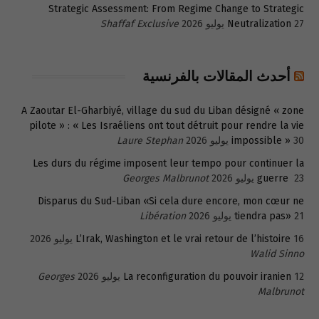
Strategic Assessment: From Regime Change to Strategic
27 يوليو 2026
Neutralization
Shaffaf Exclusive
أحدث المقالات بالفرنسية
A Zaoutar El-Gharbiyé, village du sud du Liban désigné « zone
pilote » : « Les Israéliens ont tout détruit pour rendre la vie
30 يوليو 2026
impossible »
Laure Stephan
Les durs du régime imposent leur tempo pour continuer la
23 يوليو 2026
guerre
Georges Malbrunot
Disparus du Sud-Liban «Si cela dure encore, mon cœur ne
21 يوليو 2026
tiendra pas»
Libération
16 يوليو 2026
L’Irak, Washington et le vrai retour de l’histoire
Walid Sinno
12 يوليو 2026
La reconfiguration du pouvoir iranien
Georges
Malbrunot