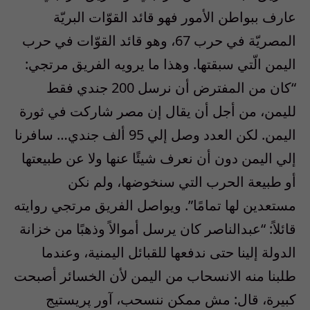
عارف ببواطن الأمور فهو قائد القوّات البريّة
المصريّة في حرب 67، وهو قائد القوّات في حرب
اليمن الّتي سبقتها. وهذا ما يرويه الفريق مرتجي:
“كان من المفترض أن نرسل 200 جندي فقط
لليمن، من أجل أن يقال إن مصر شاركت في ثورة
اليمن. لكن العدد وصل إلي 95 ألف جندي… سافرنا
إلي اليمن دون أن نعرف شيئًا عنها ولا عن طبيعتها
أو طبيعة الحرب التي سنخوضها، ولم نكن
مستعدين لها تمامًا”. ويواصل الفريق مرتجي روايته
قائلاً: “عبدالناصر كان يرسل أموالاً وذهبًا من خزانة
الدولة إلينا حتى ندفعها للقبائل اليمنية، وعندما
طلبنا منه الانسحاب من اليمن لأن الخسائر أصبحت
كبيرة، قال: مش ممكن ننسحب، آور پريستيج