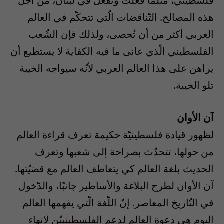
فلسطيني، مثلما فعلت وتفعل في لبنان، من أجل
هذه المصالح. التّناقضات الّتي تتحكّم في العالم
العربي أكثر من أن تُحصى، ولذلك فإن الشّعب
الفلسطيني الّذي عانى ما فيه الكفاية لا يستطيع أن
يراهن على هذا العالم العربي لأنّه سيواجه الخيبة
تلو الخيبة.
آن الأوان
لظهور قيادة فلسطينيّة حكيمة تعرف قراءة العالم
من حولها، تتحدّث بصراحة إلى شعبها وتعرف
الحديث بلغة العالم كي يتعاطف العالم مع قضيّتها.
آن الأوان لطرح البلاغة والأساطير جانبًا، والدّخول
في التّاريخ المعاصر. إنّ اللّغة الّتي يفهمها العالم
اليوم هي دعوة العالم لدعم الفلسطينييّن لانهاء