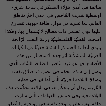
سائغة في أيدي هؤلاء العسكر في ساحة شرق-
أوسطية شديدة التّناقض هي إحدى أهمّ مناطق
العالم، لما تحويه من موارد طاقة حيوية، تتصارع
عليها قوى عظمى ذات مصالح لا يُستهان بها. وهكذا
أضحت القضيّة الفلسطينيّة ورقة اللّعب الرّابحة
بأيدي أنظمة العساكر القائمة حديثًا في الكيانات
العربيّة المتشكّلة إثر جلاء الاستعمار عن هذه
الأصقاع. فها هو عبد النّاصر، الضّابط الشّاب الّذي
وصل إلى سدّة الحكم في مصر، قد صدّق نفسه
وصدّق البلاغة العربيّة الّتي أطلقها في خطبه
النّارية، وبدل أن يتحكّم هو في البلاغة تحكّمت هذه
البلاغة فيه وفي جماهير العواطف الّتي سارت
خلفه. وسرعان ما وجد نفسه في مواجهة ما أطلق