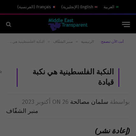
العربية
English
(
الإنجليزية
)
Français
(
الفرنسية
)
»
»
أنت الآن تتصفح:
الرئيسية
منبر الشفّاف
النكبة الفلسطينية هي نكبة قيادة
النكبة الفلسطينية هي نكبة
قيادة
بواسطة
سلمان مصالحة
26 أكتوبر 2023
ON
منبر الشفّاف
(إعادة نشر)