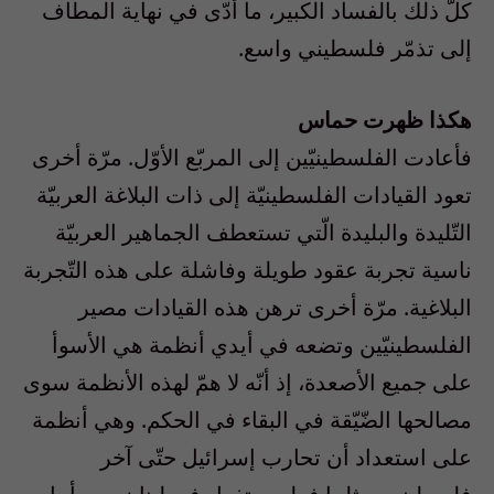
كلّ ذلك بالفساد الكبير، ما أدّى في نهاية المطاف
إلى تذمّر فلسطيني واسع.
هكذا ظهرت حماس
فأعادت الفلسطينيّين إلى المربّع الأوّل. مرّة أخرى
تعود القيادات الفلسطينيّة إلى ذات البلاغة العربيّة
التّليدة والبليدة الّتي تستعطف الجماهير العربيّة
ناسية تجربة عقود طويلة وفاشلة على هذه التّجربة
البلاغية. مرّة أخرى ترهن هذه القيادات مصير
الفلسطينيّين وتضعه في أيدي أنظمة هي الأسوأ
على جميع الأصعدة، إذ أنّه لا همّ لهذه الأنظمة سوى
مصالحها الضّيّقة في البقاء في الحكم. وهي أنظمة
على استعداد أن تحارب إسرائيل حتّى آخر