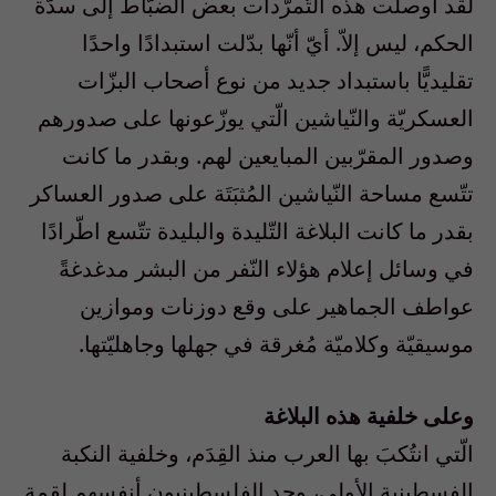
لقد أوصلت هذه التّمرّدات بعض الضبّاط إلى سدّة
الحكم، ليس إلاّ. أيّ أنّها بدّلت استبدادًا واحدًا
تقليديًّا باستبداد جديد من نوع أصحاب البزّات
العسكريّة والنّياشين الّتي يوزّعونها على صدورهم
وصدور المقرّبين المبايعين لهم. وبقدر ما كانت
تتّسع مساحة النّياشين المُثبَتَة على صدور العساكر
بقدر ما كانت البلاغة التّليدة والبليدة تتّسع اطّرادًا
في وسائل إعلام هؤلاء النّفر من البشر مدغدغةً
عواطف الجماهير على وقع دوزنات وموازين
موسيقيّة وكلاميّة مُغرقة في جهلها وجاهليّتها.
وعلى خلفية هذه البلاغة
الّتي انتُكبَ بها العرب منذ القِدَم، وخلفية النكبة
الفسطينية الأولى، وجد الفلسطينيون أنفسهم لقمة