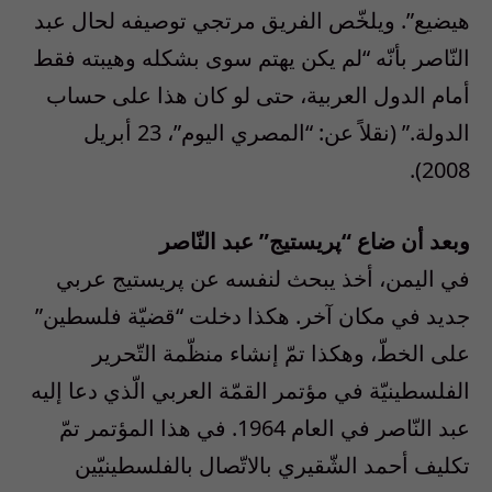
هيضيع”. ويلخّص الفريق مرتجي توصيفه لحال عبد
النّاصر بأنّه “لم يكن يهتم سوى بشكله وهيبته فقط
أمام الدول العربية، حتى لو كان هذا على حساب
الدولة.” (نقلاً عن: “المصري اليوم”، 23 أبريل
2008).
وبعد أن ضاع “پريستيج” عبد النّاصر
في اليمن، أخذ يبحث لنفسه عن پريستيج عربي
جديد في مكان آخر. هكذا دخلت “قضيّة فلسطين”
على الخطّ، وهكذا تمّ إنشاء منظّمة التّحرير
الفلسطينيّة في مؤتمر القمّة العربي الّذي دعا إليه
عبد النّاصر في العام 1964. في هذا المؤتمر تمّ
تكليف أحمد الشّقيري بالاتّصال بالفلسطينيّين