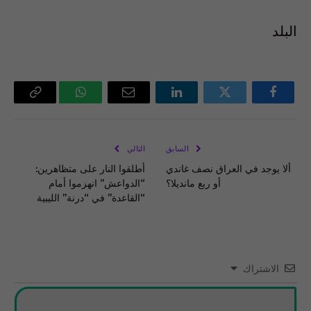
البلد
فيسبوك
تويتر
لينكدإن
البريد
واتساب
Copy
الإلكتروني
Link
السابق
التالي
ألا يوجد في العراق نصف غاندي
أطلقوا النار على متظاهرين:
أو ربع مانديلا؟
“الدواعش” انهزموا أمام
“القاعدة” في “درنة” الليبية
الاشتراك