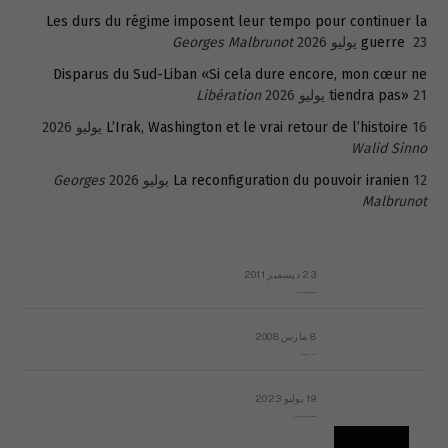
Les durs du régime imposent leur tempo pour continuer la
23 يوليو 2026
guerre
Georges Malbrunot
Disparus du Sud-Liban «Si cela dure encore, mon cœur ne
21 يوليو 2026
tiendra pas»
Libération
16 يوليو 2026
L’Irak, Washington et le vrai retour de l’histoire
Walid Sinno
12 يوليو 2026
La reconfiguration du pouvoir iranien
Georges
Malbrunot
23 ديسمبر 2011
عائلة المهندس طارق الربعة: أين دولة القانون والموسسات؟
8 مارس 2008
رسالة مفتوحة لقداسة البابا شنوده الثالث
19 يوليو 2023
إشكاليات التقويم الهجري، وهل يجدي هذا التقويم أيُ نفع؟