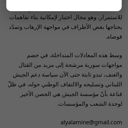
جنوب لبنان. وهذا الاتفاق صامد منذ أشهرٍ، ومرشّح
للاستمرار. وهو مجال اختبار لإمكانية بناء تفاهمات
يحتاجها بعض الأطراف في مواجهة الإرهاب وتمدّد
فوضاه.
وسط هذه المعادلات المتداخلة، في خضم
مواجهات سورية مرشحة إلى مزيد من القتال
والعنف، تبدو ثابتة حتى الآن سياسة دعم الجيش
اللبناني وتسليحه والالتفاف الوطني حوله، في ظلّ
قناعة بأنّ مؤسسة الجيش هي الحصن الأخير
لوحدة الشعب والمؤسسات.
alyalamine@gmail.com