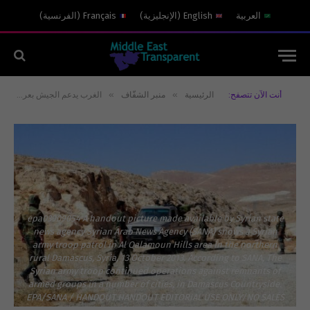
العربية
English
(
الإنجليزية
)
Français
(
الفرنسية
)
»
»
أنت الآن تتصفح:
الرئيسية
منبر الشفّاف
الغرب يدعم الجيش بعرسال وحزب الله بالقلمون
epa03909054 A handout picture made available by Syrian state
news agency Syrian Arab News Agency (SANA) shows a Syrian
army troop patrol in Al Qalamoun Hills area in the northern
rural Damascus, Syria, 13 October 2013. According to SANA, The
Syrian army troop continued operations against remnants of
armed groups in a number of cities, in Damascus Countryside.
EPA/SANA / HANDOUT HANDOUT EDITORIAL USE ONLY/NO SALES