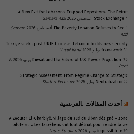
A New Exit for Lebanon’s Trapped Depositors- The Beirut
4 أغسطس 2026
Stock Exchange
Samara Azzi
1 أغسطس 2026
The Poverty Lebanon Refuses to See
Samara
Azzi
Türkiye seeks post-UNIFIL role as Lebanon builds new security
31 يوليو 2026
framework
Yusuf Kanli
29 يوليو 2026
Kuwait and the Future of U.S. Power Projection
E.
Dent
Strategic Assessment: From Regime Change to Strategic
27 يوليو 2026
Neutralization
Shaffaf Exclusive
أحدث المقالات بالفرنسية
A Zaoutar El-Gharbiyé, village du sud du Liban désigné « zone
pilote » : « Les Israéliens ont tout détruit pour rendre la vie
30 يوليو 2026
impossible »
Laure Stephan