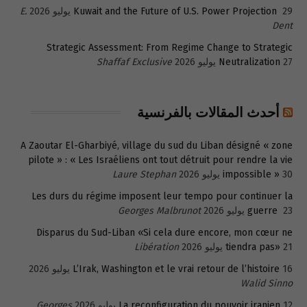
29 يوليو 2026
Kuwait and the Future of U.S. Power Projection
E.
Dent
Strategic Assessment: From Regime Change to Strategic
27 يوليو 2026
Neutralization
Shaffaf Exclusive
أحدث المقالات بالفرنسية
A Zaoutar El-Gharbiyé, village du sud du Liban désigné « zone
pilote » : « Les Israéliens ont tout détruit pour rendre la vie
30 يوليو 2026
impossible »
Laure Stephan
Les durs du régime imposent leur tempo pour continuer la
23 يوليو 2026
guerre
Georges Malbrunot
Disparus du Sud-Liban «Si cela dure encore, mon cœur ne
21 يوليو 2026
tiendra pas»
Libération
16 يوليو 2026
L’Irak, Washington et le vrai retour de l’histoire
Walid Sinno
12 يوليو 2026
La reconfiguration du pouvoir iranien
Georges