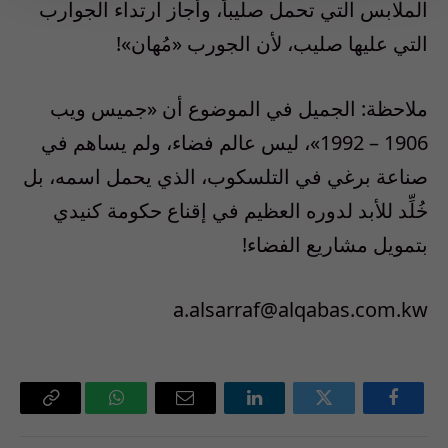
الملابس التي تحمل صليباً، وأجاز ارتداء الجوارب
التي عليها صليب، لأن الجورب «مُهان»!
ملاحظة: الجميل في الموضوع أن «جميس ويب
1906 – 1992»، ليس عالم فضاء، ولم يساهم في
صناعة برغي في التلسكوب، الذي يحمل اسمه، بل
خُلِّد للأبد لدوره العظيم في إقناع حكومة كنيدي
بتمويل مشاريع الفضاء!
a.alsarraf@alqabas.com.kw
فيسبوك
تويتر
لينكدإن
البريد
واتساب
Copy
الإلكتروني
Link