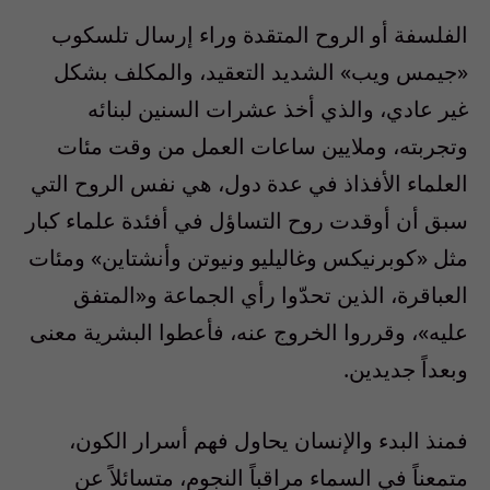
الفلسفة أو الروح المتقدة وراء إرسال تلسكوب
«جيمس ويب» الشديد التعقيد، والمكلف بشكل
غير عادي، والذي أخذ عشرات السنين لبنائه
وتجربته، وملايين ساعات العمل من وقت مئات
العلماء الأفذاذ في عدة دول، هي نفس الروح التي
سبق أن أوقدت روح التساؤل في أفئدة علماء كبار
مثل «كوبرنيكس وغاليليو ونيوتن وأنشتاين» ومئات
العباقرة، الذين تحدّوا رأي الجماعة و«المتفق
عليه»، وقرروا الخروج عنه، فأعطوا البشرية معنى
وبعداً جديدين.
فمنذ البدء والإنسان يحاول فهم أسرار الكون،
متمعناً في السماء مراقباً النجوم، متسائلاً عن