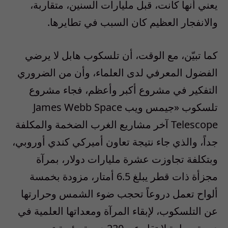
يعني أنها كانت، قبل مليارات السنين، متقاربة،
والانفجار العظيم كان السبب في تطايرها.
كما تبيّن، مع الوقت، أن تلسكوب هابل لا يرضي
الفضول المعرفي لدى العلماء، وأن من الضروري
التفكير في مشروع أكبر وأعظم، فجاء مشروع
تلسكوب «جيمس ويب James Webb Space
Telescope آخر مشاريع الغرب الضخمة والمكلفة
جداً، والذي جاء نتيجة تعاون أميركي كندي أوروبي،
وبتكلفة تجاوزت عشرة مليارات دولار، بمرآة
مجزأة ذات قطر يبلغ 6.5 أمتار، مزودة بخمسة
ألواح تعمل دروعاً تحجب ضوء الشمس وحرارتها
عن التلسكوب، لإبقاء المرآة ومعداتها العلمية في