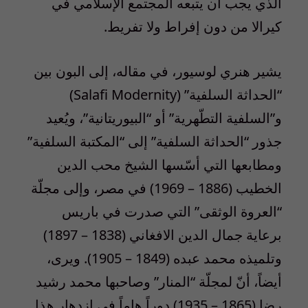
الذي يجب أن يتبعه المجتمع الإسلامي في
كيرالا من دون إفراط ولا تفريط.
يشير هنري لوسيور، في مقاله، إلى البون بين
“الحداثة السلفية” (Salafi Modernity)
و”السلفية التطّهرية” أو “البيوريتانية”، ويُعيد
جذور “الحداثة السلفية” إلى “المكتبة السلفية”
ومطابعها التي أسّسها الشيخ محب الدين
الخطيب (1886 – 1969) في مصر، وإلى مجلّة
“العروة الوثقى” التي صدرت في باريس
برعاية جمال الدين الافغاني (1838 – 1897)
وتلميذه محمد عبده (1849 – 1905). ويرى،
أيضاً، أنّ لمجلّة “المنار” وصاحبها محمد رشيد
رضا (1865 – 1935) دوراً هاماً في ازدهار هذا