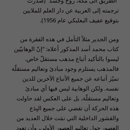
“الطريق الى مكة، روح وجسد” (صدرت
ترجمته إلى العربية عن دار العلم للملايين
بتوقيع عفيف البعلبكي عام 1956).
ومن الجدير مثلاً التأمل في هذه الفقرة من
كتاب محمد أسد المذكور أعلاه: “إنّ الوهابيّين
ليسوا بالتأكيد أتباع مذهب مستقلّ خاص.
فالمذهب يستلزم وجود مبادئ وتعاليم مستقلّة
تميّز أتباعه عن جميع الأتباع الآخرين للدين
نفسه. ولكن الوهابية ليس فيها أي مبادئ
وتعاليم مستقلّة، بل على العكس لقد حاولت
هذه الحركة أن تقضي على جميع البِدَع
والقشور الداخلية التي نمَت خلال العديد من
العصور حول تعاليم العصور الأولى، وأن تعود