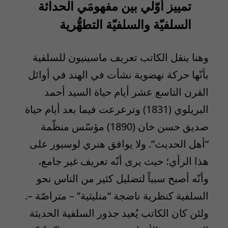
تمييز أوّلي بين مفهومَي الحداثة
السلفيّة والسلفيّة التطهُّرية
وهنا ينقل الكاتب تعريف ماسينيون للسلفية
بأنّها حركة نهضوية نشأت في الهند في أوائل
القرن التاسع عشر أيام حياة السيد أحمد
البريلوي (1831) وترعرعت فيما بعد أيام حياة
صديق حسن خان (1890) مؤسّس منظّمة
“أهل الحديث”. ولا يوافق هنري لوسيور على
هذا الرأي؛ حيث يرى أنّه تعريف غير جامع،
وأنّه أصبح سبباً لتضليل كثير من الناس نحو
السلفية كنظرية ناضجة “منليثية” – متراصّة –.
ولئن كان الكاتب يُعيد جذور السلفية الحديثة