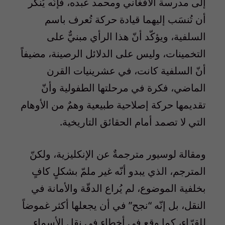
إلى مدرسة الأفغاني ومحمد عبده، فإنّه يُنكر
أن تُنسَب إليهما قيادة حركة تُعرف باسم
السلفية، ويؤكّد أنّ هذا الرأي مبنيٌّ على
التخمينات، وليس على الدلائل الرصينة، مضيفاً
أنّ السلفية كانت، في عشرينيات القرن
الماضي، فكرة في مرحلتها الطفولية وأنّ
تقديمها حركة إصلاحية طبيعية وهمٌ من الأوهام
التي لا تصمد أمام الحقائق التاريخية.
ومقالة لوسيور مترجمةٌ عن الإنكليزية، ولكنّ
المترجم، الذي يبدو أنّه غير ملمّ بشكلٍ كافٍ
بخلفية الموضوع، لم يُراع الدقّة والأمانة في
النقل، بل إنّه “نجح” في أن يجعلها أكثر غموضاً
للقرّاء، كما وقع في أخطاء في نقل الأسماء