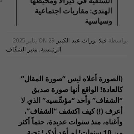
السلفية في كيرالا ومحيطها
الهندي: مقاربات اجتماعية
وسياسية
بواسطة
فيلا بوراث عبد الكبير
29 يناير 2025
ON
الرئيسية
,
منبر الشفّاف
(الصورة أعلاه ليس “صورة المقال”
كالعادة! الواقع أنها صورة صديق
“الشفاف” وأحد “مؤسِّسيه” الذي لا
أعرف (!) كيف اكتشف “الشفاف”،
وأغناه، منذ سنوات عديدة، حتماً أكثر
من 10 سنوات! لم أعد أذكر! تحية