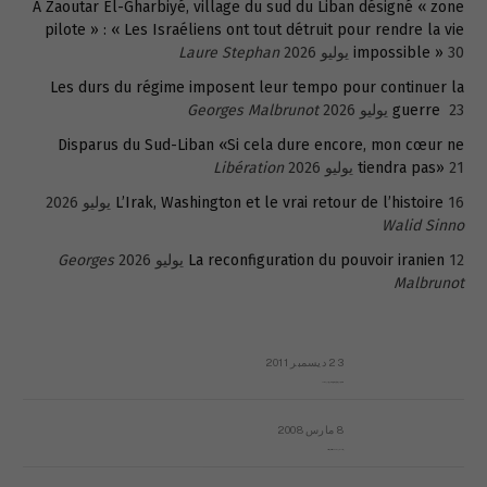
A Zaoutar El-Gharbiyé, village du sud du Liban désigné « zone
pilote » : « Les Israéliens ont tout détruit pour rendre la vie
30 يوليو 2026
impossible »
Laure Stephan
Les durs du régime imposent leur tempo pour continuer la
23 يوليو 2026
guerre
Georges Malbrunot
Disparus du Sud-Liban «Si cela dure encore, mon cœur ne
21 يوليو 2026
tiendra pas»
Libération
16 يوليو 2026
L’Irak, Washington et le vrai retour de l’histoire
Walid Sinno
12 يوليو 2026
La reconfiguration du pouvoir iranien
Georges
Malbrunot
23 ديسمبر 2011
عائلة المهندس طارق الربعة: أين دولة القانون والموسسات؟
8 مارس 2008
رسالة مفتوحة لقداسة البابا شنوده الثالث