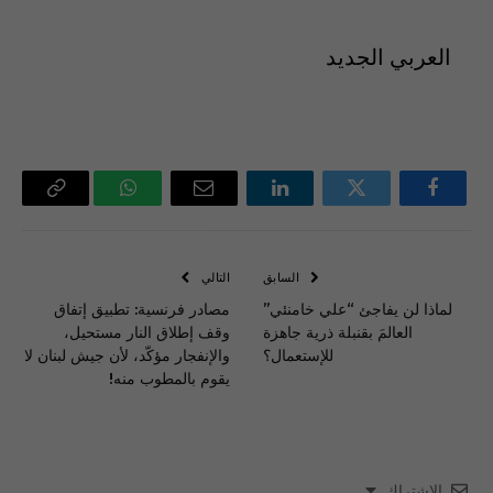
العربي الجديد
فيسبوك
تويتر
لينكدإن
البريد
واتساب
Copy
الإلكتروني
Link
السابق
التالي
لماذا لن يفاجئ “علي خامنئي”
مصادر فرنسية: تطبيق إتفاق
العالمَ بقنبلة ذرية جاهزة
وقف إطلاق النار مستحيل،
للإستعمال؟
والإنفجار مؤكّد، لأن جيش لبنان لا
يقوم بالمطوب منه!
الاشتراك