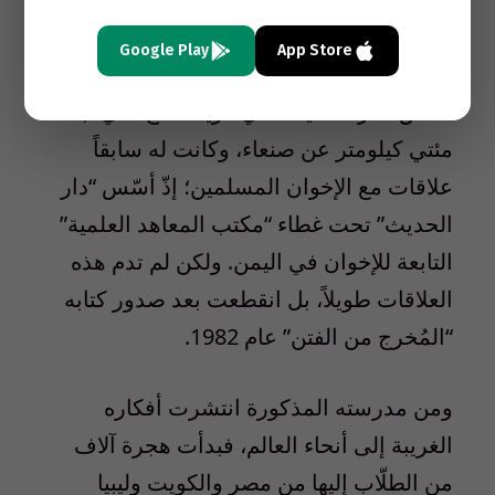
1979. وبسبب ذلك، سُجن في السعودية، وبعد
Google Play
App Store
انقضاء فترة العقوبة عاد إلى اليمن؛ حيث
أسّس “دار الحديث” في قرية دماج التي تبعد
مئتي كيلومتر عن صنعاء، وكانت له سابقاً
علاقات مع الإخوان المسلمين؛ إذّ أسّس “دار
الحديث” تحت غطاء “مكتب المعاهد العلمية”
التابعة للإخوان في اليمن. ولكن لم تدم هذه
العلاقات طويلاً، بل انقطعت بعد صدور كتابه
“المُخرج من الفتن” عام 1982.
ومن مدرسته المذكورة انتشرت أفكاره
الغريبة إلى أنحاء العالم، فبدأت هجرة آلاف
من الطلّاب إليها من مصر والكويت وليبيا