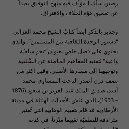
رصين سلَك المؤلّف فيه منهجَ التوفيق بعيداً
عن تعميق هوّة الخلاف والافتراق.
وجدير بالذِّكر أيضاً كتابُ الشيخ محمد الغزالي
“دستور الوحدة الثقافية بين المسلمين”، والذي
يحتوي على فصل خاص بعنوان “نحو سلفيّة
واعية” لتفنيد المفاهيم الخاطئة عن السَّلفية
وتوجيهها إلى مسارها الأصلي. وقبل أكثر من
نصف قرن أصدر الباحث النمساوي محمد
أسد، صديق الملك عبد العزيز بن سعود (1876
– 1953)، الذي عاش الأحداث الهائلة في مدينة
الأرطاوية قد قام بتقييم الوهابية التي تُعتبر
مترادفة للسلفيّة تقييماً متّزناً، في كتابه