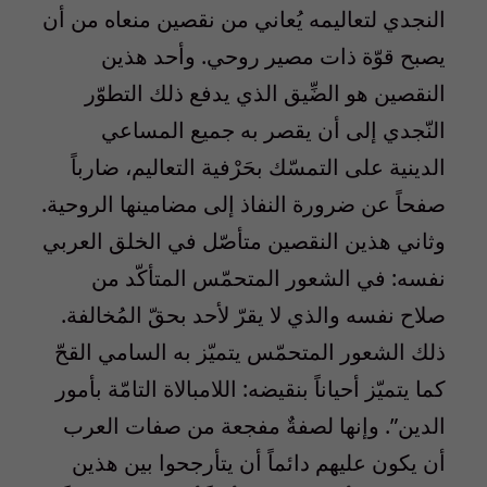
النجدي لتعاليمه يُعاني من نقصين منعاه من أن
يصبح قوّة ذات مصير روحي. وأحد هذين
النقصين هو الضِّيق الذي يدفع ذلك التطوّر
النّجدي إلى أن يقصر به جميع المساعي
الدينية على التمسّك بحَرْفية التعاليم، ضارباً
صفحاً عن ضرورة النفاذ إلى مضامينها الروحية.
وثاني هذين النقصين متأصّل في الخلق العربي
نفسه: في الشعور المتحمّس المتأكّد من
صلاح نفسه والذي لا يقرّ لأحد بحقّ المُخالفة.
ذلك الشعور المتحمّس يتميّز به السامي القحّ
كما يتميّز أحياناً بنقيضه: اللامبالاة التامّة بأمور
الدين”. وإنها لصفةٌ مفجعة من صفات العرب
أن يكون عليهم دائماً أن يتأرجحوا بين هذين