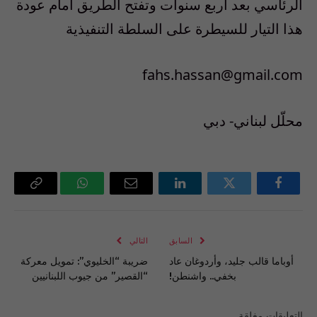
الرئاسي بعد اربع سنوات وتفتح الطريق امام عودة
هذا التيار للسيطرة على السلطة التنفيذية
fahs.hassan@gmail.com
محلّل لبناني- دبي
فيسبوك
تويتر
لينكدإن
البريد
واتساب
Copy
الإلكتروني
Link
السابق
التالي
أوباما قالب جليد، وأردوغان عاد
ضريبة “الخليوي”: تمويل معركة
بخفي.. واشنطن!
“القصير” من جيوب اللبنانيين
التعليقات مغلقة.