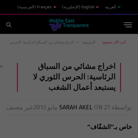
العربية
English
(
الإنجليزية
)
Français
(
الفرنسية
)
»
أنت الآن تتصفح:
الرئيسية
اخراج مشائي من السباق الرئاسية: الحرس الثوري لا يستبعد أعمال الشغب
اخراج مشائي من السباق
الرئاسية: الحرس الثوري لا
يستبعد أعمال الشغب
بواسطة
21 مايو 2013
ON
SARAH AKEL
غير مصنف
خاص بـ”الشفّاف”