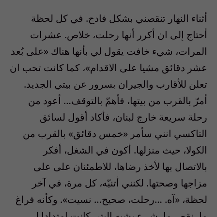
أثناء النهار تنقصني بشكل فادح. في كل لحظة
أحتاج إلى ان أكرر أنها رحلت، خلاص. عشرات
المرات، شيء خافت يقول لي بأنها هناك «على بُعد
عشر دقائق مشيا على الاقدام»، كما كانت تحب ان
تعلن للأقارب والجيران بسرور عن بيتي الجديد.
أمرّ بالقرب من بيتها، فأهمّ بالتوقف… أعود من
رحلة سريعة خارج لبنان، فأكاد أقول لسائق
التاكسي انني سأمر «خمس دقائق» بالقرب من
الكولا، حيث منزلها. أكون في الشغل، أفكر
بالاتصال بها لأخذ رضاها، للاطمئنان على على
مزاجها وصحتها. لكنني أتنبّه، كل مرة، في آخر
لحظة، «آه. …رحلت، صحيح… نسيت». وكأنه فراغ
ما، نقص ما، شيء يشبه البتر. كانت امتدادا لي،