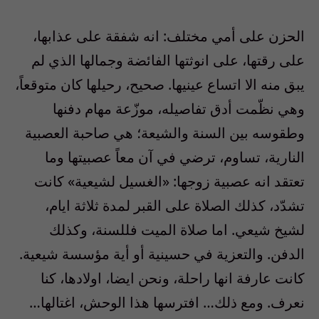
الحزن على أمي مختلف: انه شفقة على عذابها،
على رقتها، على انوثتها الفائضة وجمالها الذي لم
يبق منه الا اتساع عينيها. صحيح، رحيلها كان متوقعاً،
وهي نظّمت أدق تفاصيله، موزّعة مهام دفنها
وطقوسه بين السنة والشيعة؛ هي صاحبة العصبية
النارية، تساوم، ترضي في آن معاً عصبيتها وما
تعتقد انه عصبية زوجها: «الغسيل لشيعية» كانت
تشدّد، كذلك الصلاة على القبر لمدة ثلاثة ايام،
لشيخ شيعي. اما صلاة الميت فللسنة، وكذلك
الدفن. والتعزية في حسينية أو أية مؤسسة شيعية.
كانت عارفة انها راحلة، ونحن ايضا، اولادها، كنا
نعرف. ومع ذلك… افترسها هذا الوحش، اغتالها…