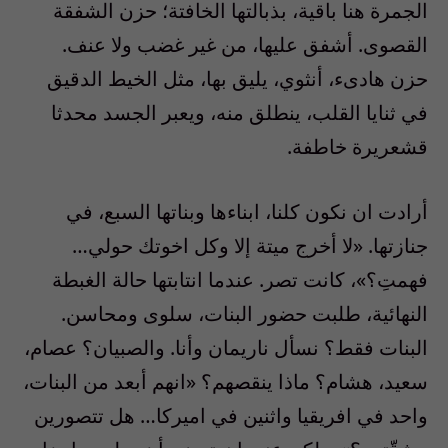
الجمرة هنا باقية، بذبالتها الخافتة؛ حزن الشفقة
القصوى. أشفق عليها، من غير غضب ولا عنف.
حزن هادىء، أنثوي، يليق بها، مثل الخيط الدقيق
في ثنايا القلب، ينطلق منه، ويعبر الجسد محدثا
قشعريرة خاطفة.
أرادت ان نكون كلنا، ابناءها وبناتها السبع، في
جنازتها. «لا أخرج ميتة إلا وكل اخوتك حولي…
فهمتِ؟»، كانت تصر. عندما انتابتها حالة الغبطة
النهائية، طلبت حضور البنات، سلوى ومحاسن.
البنات فقط؟ نسأل ناريمان وأنا. والصبيان؟ عصام،
سعيد، هشام؟ ماذا ينقصهم؟ «انهم أبعد من البنات،
واحد في افريقيا واثنين في اميركا… هل تتصورين