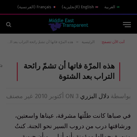
العربية
English
(
الإنجليزية
)
Français
(
الفرنسية
)
»
أنت الآن تتصفح:
الرئيسية
هذه المرّة فاتها أن تشمّ رائحة التراب بعد الشتوة
هذه المرّة فاتها أن تشمّ رائحة
التراب بعد الشتوة
بواسطة
دلال البزري
3 أكتوبر 2010
ON
غير مصنف
في صباها كانت طلّتها مشرقة، عيناها واسعتين،
ورشاقتها درب من دروب السير نحو الجنة. كنتُ
منبهرة بجمالها ومؤمنة بأنه أزلي، وبأن حيوية