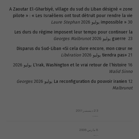
A Zaoutar El-Gharbiyé, village du sud du Liban désigné « zone
pilote » : « Les Israéliens ont tout détruit pour rendre la vie
30 يوليو 2026
impossible »
Laure Stephan
Les durs du régime imposent leur tempo pour continuer la
23 يوليو 2026
guerre
Georges Malbrunot
Disparus du Sud-Liban «Si cela dure encore, mon cœur ne
21 يوليو 2026
tiendra pas»
Libération
16 يوليو 2026
L’Irak, Washington et le vrai retour de l’histoire
Walid Sinno
12 يوليو 2026
La reconfiguration du pouvoir iranien
Georges
Malbrunot
23 ديسمبر 2011
عائلة المهندس طارق الربعة: أين دولة القانون والموسسات؟
8 مارس 2008
رسالة مفتوحة لقداسة البابا شنوده الثالث