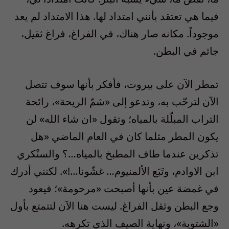
فيما هي تعتقد بأنني امتداد لها. هذا الامتداد لم يعد
موجوداً. مكانه صار هناك، في الفراغ، فراغ ثقيل،
جاثم في البطن.
تمطر الآن على بيروت، فأفكر بأنها سوف تتصل
الآن لترحّب به، وتدعو إلى «شمّ الريحة»، رائحة
التراب المبلّلة بالمياه؛ وتقول «ان شاء الله» لن
يكون المطر مثلما كان في العام الماضي «هل
تذكرين عندما طاف المطبخ بالمياه…؟ والسنْكري
ابن الاوادم، وتَبَع الألمنيوم… غشّونا…!». لكنني أدرك
في غمضة عين بأنها أصبحت «مرحومة»؛ فيعود
وجع البطن وثقل الفراغ. ليست هنا الآن لتتمتع بأول
«الشتوية»، ونهاية الصيف الذي تكرهه.