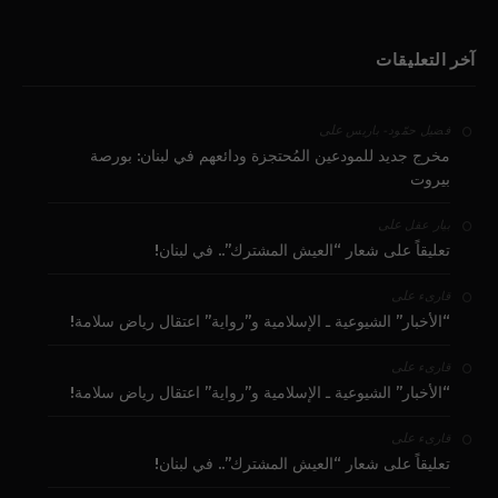
آخر التعليقات
على
فضيل حمّود - باريس
مخرج جديد للمودعين المُحتجزة ودائعهم في لبنان: بورصة
بيروت
على
بيار عقل
تعليقاً على شعار “العيش المشترك”.. في لبنان!
على
قارىء
“الأخبار” الشيوعية ـ الإسلامية و”رواية” اعتقال رياض سلامة!
على
قارىء
“الأخبار” الشيوعية ـ الإسلامية و”رواية” اعتقال رياض سلامة!
على
قارىء
تعليقاً على شعار “العيش المشترك”.. في لبنان!