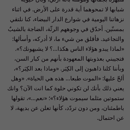
شبابها لا تمحوهما أية قدرة على الأرض. في اثناء
نزهاتنا اليومية في شوارع الدار البيضاء، كنا نلتقي
بمسنّين. أحدّق في وجوههم الرثّة، الضاجة بالشيبٌ
والتجاعيد. فأقلق من شيء ما، لا أدركه، وأسألها:
«لماذا يبدو هؤلاء الناس هكذا…؟ لا يشبهونك؟».
فتجيبني بعذوبتها المعهودة بأنهم من كبار السن،
وبأننا كلنا ذاهبون إلى الكِبَر. «وماذا بعد الكِبَر؟»،
ألحّ عليها: «الموت طبعا… هذه هي الحياة». «وهل
يعني ذلك بأنك لن تكوني حلوة كما انت الآن؟ وانك
ستموتين مثلما سيموت هؤلاء؟»؛ «نعم…»، تقولها
باطمئنان، ومن دون تردّد، كأنها تعلن عن بديهة، لا
عن احتمال.