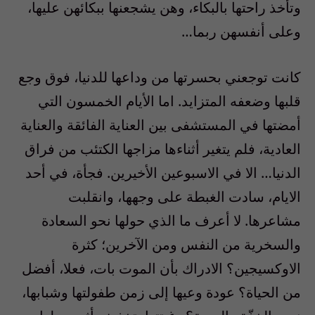
وتأخذ راحتها بالبكاء، وهن يشجعنها ببكائهن عليها،
وعلى أنفسهن ربما…
كانت توجعني بحسرتها من وداعها للدنيا، فوق وجع
قلبها وضعفه المتزايد. اما الأيام الخمسون التي
أمضتها في المستشفى بين العناية الفائقة والعناية
العادية، فلم يتغير أثناءها مزاجها الكتئب من فراق
الدنيا… الا في الاسبوعين الأخيرين. فجأة، في أحد
الايام، سادت الغبطة على وجهها، وانقلبت
مشاعرها. لا أعرف ما الذي حولها نحو السعادة
والسخرية من النفس ومن الآخرين؛ كثرة
الاوكسيجين؟ الادراك بأن الموت بات، فعلا، أفضل
من الحياة؟ عودة وعيها إلى زمن طفولتها وشبابها،