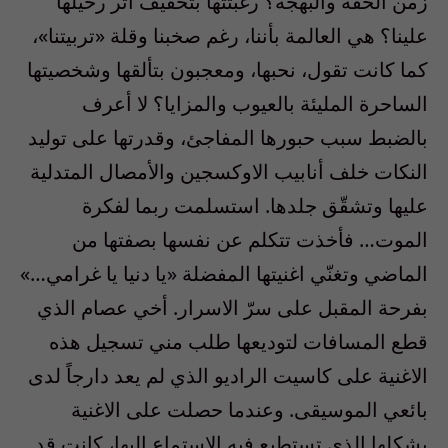
زمن الخفّة والبهجة؟ رغبتتها بتخفيف أثر رحيلها
علينا؟ هي العالمة بأننا، رغم صخبنا وقلة «تربيتنا»،
كما كانت تقول، نحبها، ومعجبون بتألقها وشخصيتها
الساحرة المليئة بالعيوب والمزايا؟ لا أعرف
بالضبط سبب حبورها المفاجئ، وقدرتها على توليد
النكات خلف أنابيب الاوكسجين والأمصال المتدلية
عليها وتشقّق جلدها. استسلمت ربما لفكرة
الموت… فأخذت تتكلم عن نفسها بصفتها من
الماضي وتغنّي اغنيتها المفضلة «يا دنيا يا غرامي…»
بفرحة المقبل على سرّ الاسرار. أخي عصام الذي
قطع المسافات لتوديعها طلب مني تسجيل هذه
الاغنية على كاسيت الراديو الذي لم يعد دارجاً لدى
بائعي الموسيقى. وعندما حصلت على الاغنية
بشكلها الذي تستطيع فيه الاستماع اليها، كانت قد