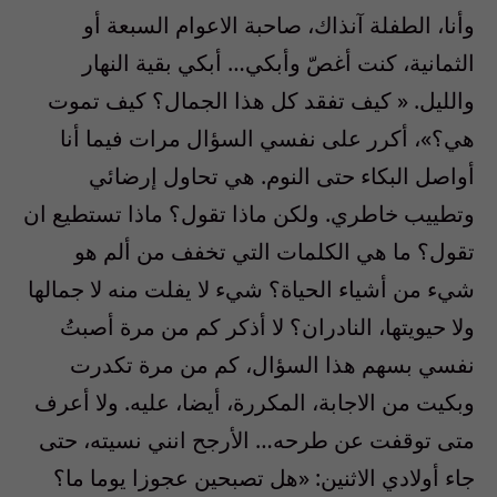
وأنا، الطفلة آنذاك، صاحبة الاعوام السبعة أو
الثمانية، كنت أغصّ وأبكي… أبكي بقية النهار
والليل. « كيف تفقد كل هذا الجمال؟ كيف تموت
هي؟»، أكرر على نفسي السؤال مرات فيما أنا
أواصل البكاء حتى النوم. هي تحاول إرضائي
وتطييب خاطري. ولكن ماذا تقول؟ ماذا تستطيع ان
تقول؟ ما هي الكلمات التي تخفف من ألم هو
شيء من أشياء الحياة؟ شيء لا يفلت منه لا جمالها
ولا حيويتها، النادران؟ لا أذكر كم من مرة أصبتُ
نفسي بسهم هذا السؤال، كم من مرة تكدرت
وبكيت من الاجابة، المكررة، أيضا، عليه. ولا أعرف
متى توقفت عن طرحه… الأرجح انني نسيته، حتى
جاء أولادي الاثنين: «هل تصبحين عجوزا يوما ما؟