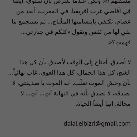
مشقّتهم؟». ولكن عندما نعترض بأن سلوى، ايضا
في أقاصي غرب افريقيا، في المغرب، أبعد من
عصام، تكتفي بابتسامتها المغْناج… ثم تستجمع ما
بقي لها من نَفَس وتقول «كلكم في جنازتي…
فهمتِ؟«.
لا أصدق. أحتاج إلى الوقت لأصدق بأن كل هذا
الغنج، كل هذا الجمال، كل هذا الغوى، غاب نهائياً…
بأن وحش الموت تغلّب. انه الموت يا صديقتي، لا
نصدقه، لا نصدق بأنه في النهاية آتٍ… آتٍ… لا
محالة. انها أيضاً الحياة.
dalal.elbizri@gmail.com