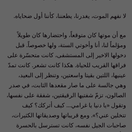
لا نفهم الموت، يغدرنا، يطعننا، كأننا أول ضحاياه.
مع أن موتها كان متوقعاً، واحتضارها كان طويلاً
ومؤلماً لنا، أنا وأخوتي الستة، ولها خصوصاً. قبل
دخولها الاخير إلى المستشفى، كانت متحسّرة على
فراقها القريب للحياة. هكذا كانت تشعر. كانت تمدّ
عينيها، اللتين بقيتا واسعتين، وتنظر إلى البعيد،
وهي جالسة على ما صار مقعدها الثابت، في صدر
الصالون، تزمّ شفتيها الرقيقتين، شفقة على نفسها،
وتقول «يا دنيا يا غرامي… كيف أتركك؟ كيف
تتخلين عني؟». ومع قريباتها وصديقاتها الكثيرات،
صاحبات الجيل نفسه، كانت تسترسل بالحسرة