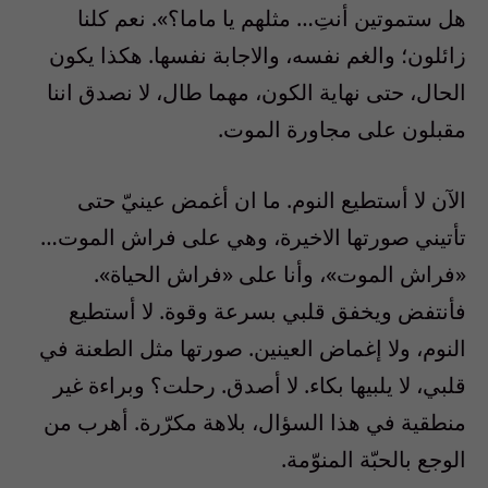
هل ستموتين أنتِ… مثلهم يا ماما؟». نعم كلنا
زائلون؛ والغم نفسه، والاجابة نفسها. هكذا يكون
الحال، حتى نهاية الكون، مهما طال، لا نصدق اننا
مقبلون على مجاورة الموت.
الآن لا أستطيع النوم. ما ان أغمض عينيّ حتى
تأتيني صورتها الاخيرة، وهي على فراش الموت…
«فراش الموت»، وأنا على «فراش الحياة».
فأنتفض ويخفق قلبي بسرعة وقوة. لا أستطيع
النوم، ولا إغماض العينين. صورتها مثل الطعنة في
قلبي، لا يلبيها بكاء. لا أصدق. رحلت؟ وبراءة غير
منطقية في هذا السؤال، بلاهة مكرّرة. أهرب من
الوجع بالحبّة المنوّمة.