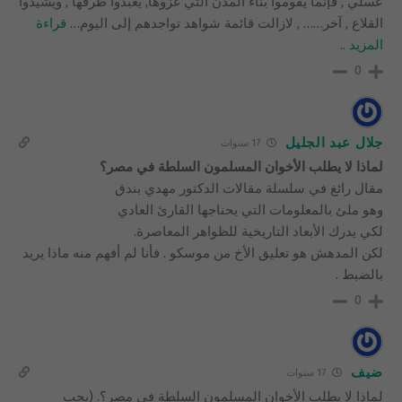
عسلي , فإنما يقوموا بناء المدن التي غزوها, يعبدوا طرقها , ويشيدوا
القلاع , آخر…… , لازالت قائمة شواهد تواجدهم إلى اليوم
…
قراءة
المزيد ..
0
جلال عبد الجليل
17 سنوات
لماذا لا يطلب الأخوان المسلمون السلطة في مصر؟
مقال رائغ في سلسلة مقالات الدكتور مهدي بندق
وهو ملئ بالمعلومات التي يحناجها القارئ العادي
لكي يدرك الأبعاد التاريخية للظواهر المعاصرة.
لكن المدهش هو تعليق الأخ من موسكو . فأنا لم أفهم منه ماذا يريد
بالضبط .
0
ضيف
17 سنوات
لماذا لا يطلب الأخوان المسلمون السلطة في مصر؟. (يجب