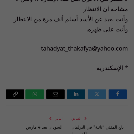
مشاحة أن الانتظار
وأنت بعيد عن الأسد أسلم ألف مرة من الانتظار
وأنت على ظهره.
tahadyat_thakafya@yahoo.com
* الإسكندرية
فيسبوك
تويتر
لينكدإن
البريد
واتساب
Copy
الإلكتروني
Link
السابق
التالي
دلع المفتي “نائبة” في البرلمان
السودان بعد 4 مارس
الكويتي ..!