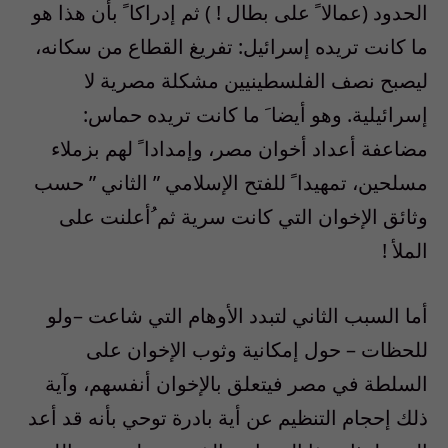
الحدود (عمالا ً على بطال ! ) ثم إدراكا ً بأن هذا هو
ما كانت تريده إسرائيل: تفريغ القطاع من سكانه،
ليصبح نصف الفلسطينيين مشكلة مصرية لا
إسرائيلية. وهو أيضا َ ما كانت تريده حماس:
مضاعفة أعداد أخوان مصر، وإمدادا ً لهم بزملاء
مسلحين، تمهيدا ً للفتح الإسلامي ” الثاني ” حسب
وثائق الإخوان التي كانت سرية ثم ُأعلنت على
الملأ !
أما السبب الثاني لتبدد الأوهام التي شاعت –ولو
للحظات – حول إمكانية وثوب الإخوان على
السلطة في مصر فيتعلق بالإخوان أنفسهم، وآية
ذلك إحجام التنظيم عن أية بادرة توحي بأنه قد أعد