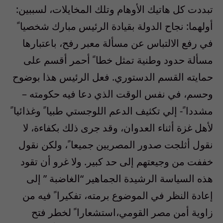
تبددت كل هاتيك الأوهام وتلك المخايلات، لسببين:
أولهما: نجاح الدولة بقيادة الرئيس مبارك شخصيا ً
في رفع الالتباس عن مسألة معبر رفح، باعتبارها
مسألة حدود وطنية تمثل خطا ً أحمر أقسم على
حمايته القسم الدستوري. فعل الرئيس هذا بوضوح
وحسم، في نفس الوقت الذي دعا فيه حكومته –
مشددا ً- إلي تكثيف الدعم اللوجستي طبيا ً وغذائيا ً
لأهل غزة أثناء العدوان، وقد جرى ذلك بكفاءة، لا
نقول أثلجت صدور المصريين جميعا ً، ولكن نقول
خففت من وجيعتهم إلى حد كبير. ولا غرو أن تقود
هذه السياسة الرشيدة الجماهير “الغاضبة ” إلى
إعادة النظر في الموضوع برمته، تفكيرا ً فيه من
زاوية أمن مصر القومي،استشعارا ً لخطر فتح