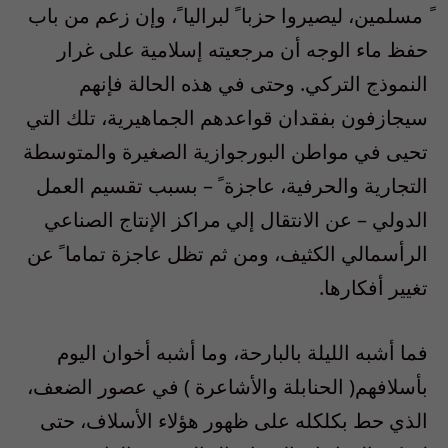
ً مسلمين، ليصيروا حزبا ً لبراليا ً، وإن زعم من باب
حفظ ماء الوجه أن مرجعيته إسلامية على غرار
النموذج التركي. وحتى في هذه الحالة فإنهم
سيجازفون بفقدان قواعدهم الجماهيرية، تلك التي
تحيى في مواطن البورجوازية الصغيرة والمتوسطة
التجارية والحرفية، عاجزة ً – بسبب تقسيم العمل
الدولي – عن الانتقال إلي مراكز الإنتاج الصناعي
الرأسمالي الكثيف، ومن ثم تظل عاجزة تماما ً عن
تغيير أفكارها.
فما أشبه الليلة بالبارحة، وما أشبه أخوان اليوم
بأسلافهم( الحنابلة والأشاعرة ) في عصور الضعف،
الذي حط بكلكله على ظهور هؤلاء الأسلاف، حتى