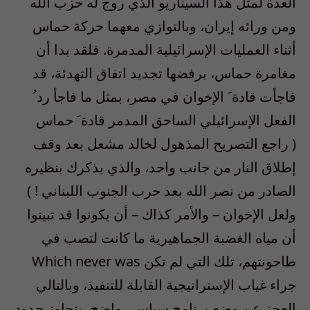
العدة لمثل هذا السيناريو الذي روج له حزب الله
ومن ورائه إيران، وبالتوازي معهما حركة حماس
أثناء العمليات الإسرائيلية المدمرة. فلقد بدا أن
مغامرة حماس، برفضها تجديد اتفاق التهدئة، قد
فاجأت قادة َ الإخوان في مصر، بمثل ما فاجأ رد ُ
الفعل الإسرائيلي الساحق المدمر قادة َ حماس
( راجع التصريح المذهول لخالد مشعل بعد وقف
إطلاق النار من جانب واحد، والذي يذكرك بنظيره
الصادر من نصر الله بعد حرب الجنوب اللبناني ! )
ولعل الإخوان – والأمر كذاك – أن يكونوا قد تبينوا
أن مياه الغضبة الجماهيرية ما كانت لتصب في
طاحونتهم، تلك التي لم تكن Which never was
جراء غياب الإستراتيجية القابلة للتنفيذ، وبالتالي
العجز عن وضع برنامج سياسي واضح، يتجاوز حدود