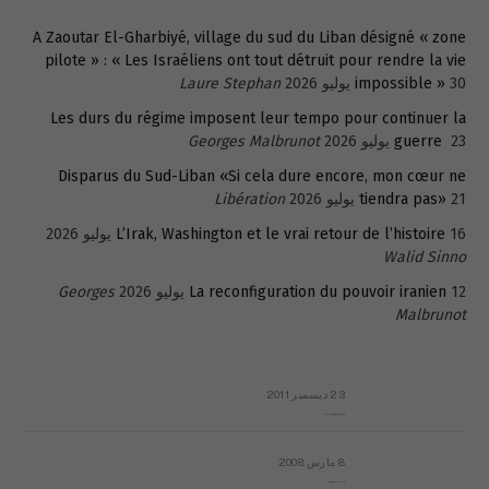
A Zaoutar El-Gharbiyé, village du sud du Liban désigné « zone
pilote » : « Les Israéliens ont tout détruit pour rendre la vie
30 يوليو 2026
impossible »
Laure Stephan
Les durs du régime imposent leur tempo pour continuer la
23 يوليو 2026
guerre
Georges Malbrunot
Disparus du Sud-Liban «Si cela dure encore, mon cœur ne
21 يوليو 2026
tiendra pas»
Libération
16 يوليو 2026
L’Irak, Washington et le vrai retour de l’histoire
Walid Sinno
12 يوليو 2026
La reconfiguration du pouvoir iranien
Georges
Malbrunot
23 ديسمبر 2011
عائلة المهندس طارق الربعة: أين دولة القانون والموسسات؟
8 مارس 2008
رسالة مفتوحة لقداسة البابا شنوده الثالث