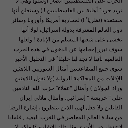
الحرب على الفلسطينيين أنصار أوسلو( وهي لا
تريد حربا ً أهلية بين الفلسطينيين ! ) وستعلن أنها
مستعدة (نظريا ً !) لمحاربة أمريكا وأوروبا وسائر
دول العالم المعترفة بدولة إسرائيل، لولا أنها
تخشى على شعبها المسلم من الإبادة ! ولعلها
سوف تبرر إحجامها عن الدخول في هذه الحرب
العالمية بأنها لا تجد لها حليفا ً في التحليل الأخير
سوى جمع المتقاعسين أمثال السوريين اللاهثين
للإفلات من المحاكمة الدولية (ولا نقول اللاهثين
وراء الجولان ) وأمثال “عقلاء” حزب الله النادمين
على ” خربشة ” إسرائيل، وأمثال ملالي إيران
القائلين ولا فعل لهم، الذين ينتظرون إشارة الرضا
من سادة العالم المعاصر في الغرب البعيد , فلماذا
لا تنتظر هي الأخرى مثل تلك الإشارة ؟! ولكن لا