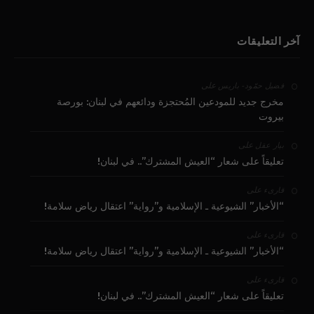
آخر التعليقات
على
فضيل حمّود - باريس
مخرج جديد للمودعين المُحتجزة ودائعهم في لبنان: بورصة
بيروت
على
بيار عقل
تعليقاً على شعار “العيش المشترك”.. في لبنان!
على
قارىء
“الأخبار” الشيوعية ـ الإسلامية و”رواية” اعتقال رياض سلامة!
على
قارىء
“الأخبار” الشيوعية ـ الإسلامية و”رواية” اعتقال رياض سلامة!
على
قارىء
تعليقاً على شعار “العيش المشترك”.. في لبنان!