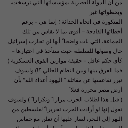
من أن الدولة العصرية بمؤسساتها التي ترسخت،
وبخطواتها غير
المنكورة في اتجاه الحداثة ؛ إنما هي – برغم
أخطائها الفادحة – أقوى بما لا يقاس من تلك
الجماعة، التي بات واضحا ً أنها لن تحارب إسرائيل
حال وصولها للسلطة، حيث ستأخذ في اعتبارها –
كأي حكم عاقل – حقيقة موازين القوي العسكرية (
فما الفرق بينها وبين النظام الحالي ؟!) ولسوف
تبرر تقاعسها عن مقاتلة ” اليهود أعداء الله” بأن
أرض مصر محررة فعلا ً
( قيل هذا لطلاب الحرب مرارا ً وتكرارا ً ) ولسوف
تقول إنها لو أرادت الحرب تحريرا ً لفلسطين من
النهر إلي البحر، لصار عليها أن تعلن مع حماس