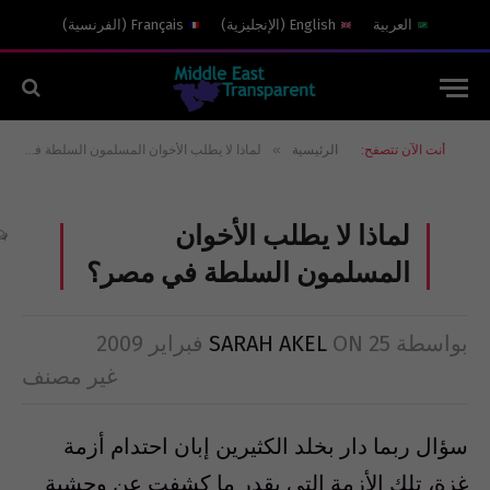
العربية
English
(
الإنجليزية
)
Français
(
الفرنسية
)
»
أنت الآن تتصفح:
الرئيسية
لماذا لا يطلب الأخوان المسلمون السلطة في مصر؟
لماذا لا يطلب الأخوان
المسلمون السلطة في مصر؟
بواسطة
25 فبراير 2009
ON
SARAH AKEL
غير مصنف
سؤال ربما دار بخلد الكثيرين إبان احتدام أزمة
غزة، تلك الأزمة التي بقدر ما كشفت عن وحشية