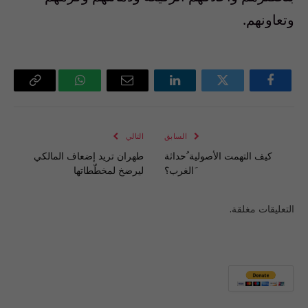
وتعاونهم.
فيسبوك
تويتر
لينكدإن
البريد
واتساب
Copy
الإلكتروني
Link
السابق
التالي
كيف التهمت الأصولية ُحداثة
طهران تريد إضعاف المالكي
َالغرب؟
ليرضخ لمخطّطاتها
التعليقات مغلقة.