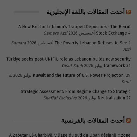
أحدث المقالات باللغة الإنجليزية
A New Exit for Lebanon’s Trapped Depositors- The Beirut
4 أغسطس 2026
Stock Exchange
Samara Azzi
1 أغسطس 2026
The Poverty Lebanon Refuses to See
Samara
Azzi
Türkiye seeks post-UNIFIL role as Lebanon builds new security
31 يوليو 2026
framework
Yusuf Kanli
29 يوليو 2026
Kuwait and the Future of U.S. Power Projection
E.
Dent
Strategic Assessment: From Regime Change to Strategic
27 يوليو 2026
Neutralization
Shaffaf Exclusive
أحدث المقالات بالفرنسية
A Zaoutar El-Gharbiyé, village du sud du Liban désigné « zone