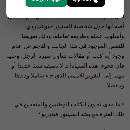
• الغرض من إيراد تلك الشهادات، كان فقط من
اجل معرفة الانطباعات الشخصية التي تكونت لدى
أصحابها حول شخصية السنيور جيوشياردي
وأسلوب عمله وطريقة تعامله، وذلك تعويضا
للنقص الموجود في هذا الجانب والناجم عن عدم
وجود أية كتب أو مقالات تتناول سيرة الرجل. وعليه
فان فحوى هذه الشهادات لا تضيف شيئا جديدا أو
مهما إلى التقرير الاممي الذي جاء شاملا ودقيقا
ومفصلا.
• ما مدى تعاون الكتاب الوطنيين والمثقفين في
تلك الفترة مع بعثة السينيور فيتوريو؟