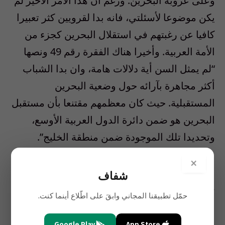
وعلى عروبة البحرين. ورغم أن هذا الأمر الأخير لم
يكن موضوعا لأسئلتي، فانه بدا لقرويين كثر تعبيرا
كافيا عن رغبتهم في استقلال البحرين كجزء من
الأمة العربية. وأخيرا هناك الفقرة رقم 49 ونصها
“لم يمثل السن أية دلالات هامة، وان بدا الشباب
أكثر مجاهرة بآرائه حول وضعية البحرين
المستقبلية. حيث كان معظمهم مقتنعا بأن مستقبل
البحرين هو ضمن دائرة الدول العربية الأوسع،
وتحديدا تلك الموجودة ضمن منطقة الخليج”.
×
• جاء كتابك مدعماً بشهادات بعض النخب البحرينية
شفاف
… ما قيمة تلك الشهادات؟ ألم يكن كافياً ما قام به
حمّل تطبيقنا المجاني وابقَ على اطّلاع أينما كنت.
السنيور والتقرير الذي قدمه للأمم المتحدة؟
Google Play
App Store