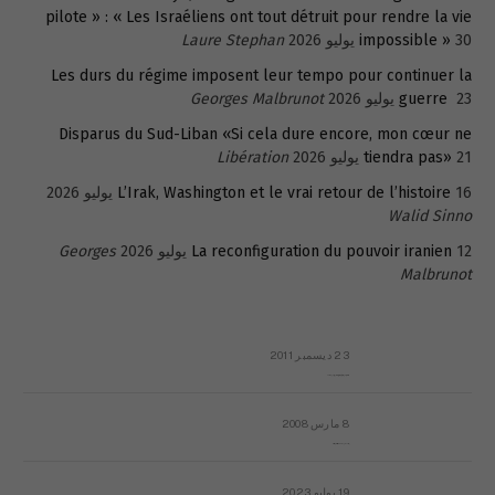
pilote » : « Les Israéliens ont tout détruit pour rendre la vie
30 يوليو 2026
impossible »
Laure Stephan
Les durs du régime imposent leur tempo pour continuer la
23 يوليو 2026
guerre
Georges Malbrunot
Disparus du Sud-Liban «Si cela dure encore, mon cœur ne
21 يوليو 2026
tiendra pas»
Libération
16 يوليو 2026
L’Irak, Washington et le vrai retour de l’histoire
Walid Sinno
12 يوليو 2026
La reconfiguration du pouvoir iranien
Georges
Malbrunot
23 ديسمبر 2011
عائلة المهندس طارق الربعة: أين دولة القانون والموسسات؟
8 مارس 2008
رسالة مفتوحة لقداسة البابا شنوده الثالث
19 يوليو 2023