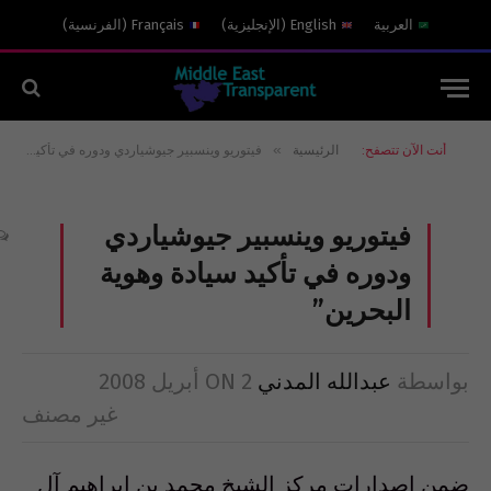
العربية
English
(
الإنجليزية
)
Français
(
الفرنسية
)
»
أنت الآن تتصفح:
الرئيسية
فيتوريو وينسبير جيوشياردي ودوره في تأكيد سيادة وهوية البحرين”
فيتوريو وينسبير جيوشياردي
ودوره في تأكيد سيادة وهوية
البحرين”
بواسطة
عبدالله المدني
2 أبريل 2008
ON
غير مصنف
ضمن اصدارات مركز الشيخ محمد بن ابراهيم آل