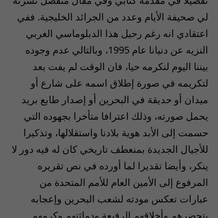
تفصيلا في مقدمة كتابي وفي مقال منفصل نشرته
لي صحيفة الأيام وعدد من الجرائد الخليجية. ففي
اعتقادي انه رغم رحيل هذا الدبلوماسي الغربي
النزيه عن دنيانا عام 1995، وبالتالي عدم وجوده
بيننا اليوم لنكرمه حيا، فان الوقت لم يفت بعد
لتكريمه في صورة إطلاق اسمه على شارع أو
ميدان أو حديقة في البحرين أو إصدار طابع بريد
يحمل صورته، وذلك اعترافا متأخرا بجهوده التي
حسمت إلى الأبد هوية بلادنا واستقلالها، وتذكيرا
للأجيال الجديدة بمنعطف تاريخي كان له فيه دور لا
ينكر، وأيضا تقديرا لما أورده في نص تقريره
المرفوع إلى الأمين العام للأمم المتحدة من
عبارات تعكس مودته لشعب البحرين وإعجابه
بتحضرهم وأخلاقهم الرفيعة ودماثتهم وكرمهم