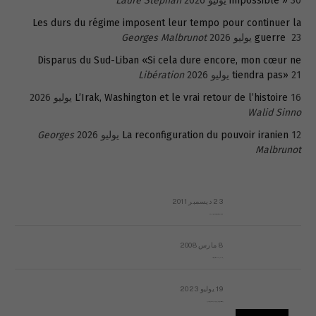
30 يوليو 2026
impossible »
Laure Stephan
Les durs du régime imposent leur tempo pour continuer la
23 يوليو 2026
guerre
Georges Malbrunot
Disparus du Sud-Liban «Si cela dure encore, mon cœur ne
21 يوليو 2026
tiendra pas»
Libération
16 يوليو 2026
L’Irak, Washington et le vrai retour de l’histoire
Walid Sinno
12 يوليو 2026
La reconfiguration du pouvoir iranien
Georges
Malbrunot
23 ديسمبر 2011
عائلة المهندس طارق الربعة: أين دولة القانون والموسسات؟
8 مارس 2008
رسالة مفتوحة لقداسة البابا شنوده الثالث
19 يوليو 2023
إشكاليات التقويم الهجري، وهل يجدي هذا التقويم أيُ نفع؟