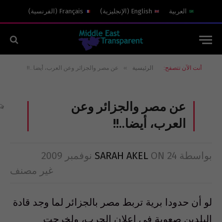
العربية
English
(
الإنجليزية
)
Français
(
الفرنسية
)
»
أنت الآن تتصفح:
الرئيسية
عن مصر والجزائر وعن العرب، أيضا..!!
عن مصر والجزائر وعن
العرب، أيضا..!!
بواسطة
24 نوفمبر 2009
ON
SARAH AKEL
غير مصنف
لو أن حدودا برية تربط مصر بالجزائر لما وجد قادة
البلدين صعوبة في إعلان الحرب، ولخرجت