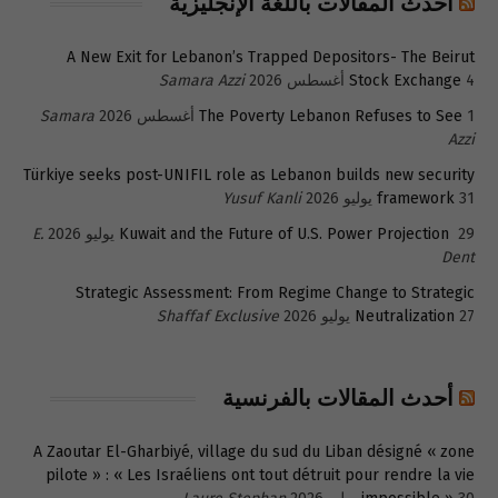
أحدث المقالات باللغة الإنجليزية
A New Exit for Lebanon’s Trapped Depositors- The Beirut
4 أغسطس 2026
Stock Exchange
Samara Azzi
1 أغسطس 2026
The Poverty Lebanon Refuses to See
Samara
Azzi
Türkiye seeks post-UNIFIL role as Lebanon builds new security
31 يوليو 2026
framework
Yusuf Kanli
29 يوليو 2026
Kuwait and the Future of U.S. Power Projection
E.
Dent
Strategic Assessment: From Regime Change to Strategic
27 يوليو 2026
Neutralization
Shaffaf Exclusive
أحدث المقالات بالفرنسية
A Zaoutar El-Gharbiyé, village du sud du Liban désigné « zone
pilote » : « Les Israéliens ont tout détruit pour rendre la vie