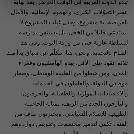
تبدو الدولة العربية في الوقت الحاضر، بعد نهاية
عصر التحوّلات الكبرى، والهموم الإنمائية، والآمال
العريضة، بلا مشروع، وحتى غياب المشروع لا
يستدعي قليلا من الخجل، بل يستنفر ممارسة
للسلطة عارية حتى من ورقة التوت. وفي هذا
المناخ بالتحديد، ونحن، هنا، نتكلّم عن سياق بدأ منذ
ثلاثة عقود على الأقل، يبدو الهامشيون وفقراء
المدن، ومن هبطوا من الطبقة الوسطى، وصغار
موظفي الدولة، والعاملون في الخدمات
والاقتصادات الموازية والطفيلية، والحرفيون،
والنازحون الجدد من الريف، بمثابة الحاضنة
الطبيعية للإسلام السياسي، ويختزنون طاقة من
العنف تكفي لتدمير مجتمعات وتقويض دول. وهم
قوّة سلبية في جميع الأحوال.