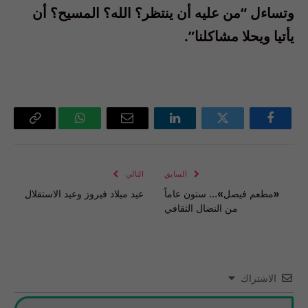
وتساءل “من عليه أن ينتظر؟ الله؟ المسيح؟ أن
يأتيا ويحلا مشاكلنا”.
فيسبوك
تويتر
لينكدإن
البريد
واتساب
Copy
الإلكتروني
Link
السابق
التالي
«مطعم فيصل»… ستون عاماً
عيد ميلاد فيروز وعيد الاستقلال
من النضال الثقافي
الاشتراك