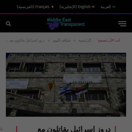
العربية
English
(
الإنجليزية
)
Français
(
الفرنسية
)
»
»
أنت الآن تتصفح:
الرئيسية
شفّاف اليوم
دروز إسرائيل يقاتلون مع الدولة العبرية ويطالبون بوقف أوامر هدم منازلهم
دروز إسرائيل يقاتلون مع