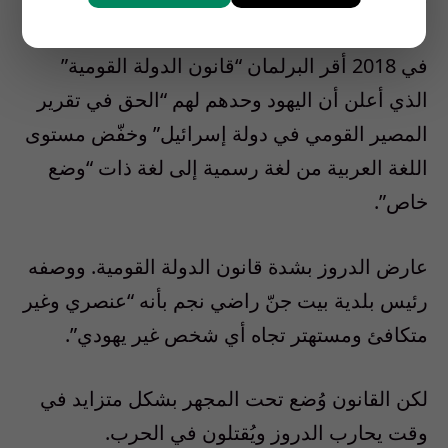
في السنوات الأخيرة.
في 2018 أقر البرلمان “قانون الدولة القومية”
الذي أعلن أن اليهود وحدهم لهم “الحق في تقرير
المصير القومي في دولة إسرائيل” وخفّض مستوى
اللغة العربية من لغة رسمية إلى لغة ذات “وضع
خاص”.
عارض الدروز بشدة قانون الدولة القومية. ووصفه
رئيس بلدية بيت جنّ راضي نجم بأنه “عنصري وغير
متكافئ ومستهتر تجاه أي شخص غير يهودي”.
لكن القانون وُضع تحت المجهر بشكل متزايد في
وقت يحارب الدروز ويُقتلون في الحرب.