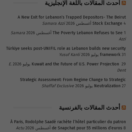
أحدث المقالات باللغة الإنجليزية
A New Exit for Lebanon’s Trapped Depositors- The Beirut
4 أغسطس 2026
Stock Exchange
Samara Azzi
1 أغسطس 2026
The Poverty Lebanon Refuses to See
Samara
Azzi
Türkiye seeks post-UNIFIL role as Lebanon builds new security
31 يوليو 2026
framework
Yusuf Kanli
29 يوليو 2026
Kuwait and the Future of U.S. Power Projection
E.
Dent
Strategic Assessment: From Regime Change to Strategic
27 يوليو 2026
Neutralization
Shaffaf Exclusive
أحدث المقالات بالفرنسية
À Paris, Rodolphe Saadé rachète l’hôtel particulier du patron
8 أغسطس 2026
de Snapchat pour 55 millions d’euros
Actu