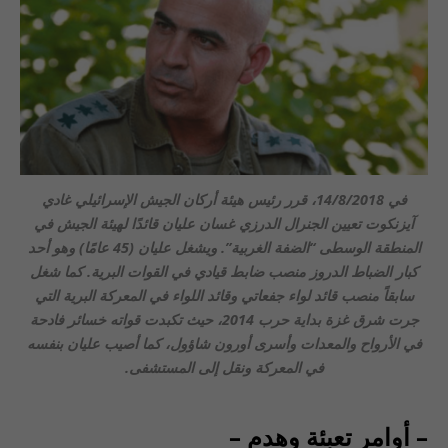
في 14/8/2018، قرر رئيس هيئة أركان الجيش الإسرائيلي غادي
آيزنكوت تعيين الجنرال الدرزي غسان عليان قائدًا لهيئة الجيش في
المنطقة الوسطى “الضفة الغربية”. ويشغل عليان (45 عامًا) وهو أحد
كبار الضباط الدروز منصب ضابط قيادي في القوات البرية. كما شغل
سابقاً منصب قائد لواء جفعاتي وقائد اللواء في المعركة البرية التي
جرت شرق غزة بداية حرب 2014، حيث تكبدت قواته خسائر فادحة
في الأرواح والمعدات وأسرى أورون شاؤول، كما أصيب عليان بنفسه
في المعركة ونقل إلى المستشفى.
– أوامر تعبئة وهدم –