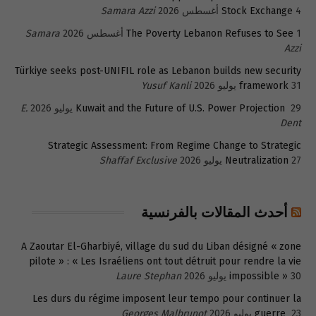
4 أغسطس 2026
Stock Exchange
Samara Azzi
1 أغسطس 2026
The Poverty Lebanon Refuses to See
Samara
Azzi
Türkiye seeks post-UNIFIL role as Lebanon builds new security
31 يوليو 2026
framework
Yusuf Kanli
29 يوليو 2026
Kuwait and the Future of U.S. Power Projection
E.
Dent
Strategic Assessment: From Regime Change to Strategic
27 يوليو 2026
Neutralization
Shaffaf Exclusive
أحدث المقالات بالفرنسية
A Zaoutar El-Gharbiyé, village du sud du Liban désigné « zone
pilote » : « Les Israéliens ont tout détruit pour rendre la vie
30 يوليو 2026
impossible »
Laure Stephan
Les durs du régime imposent leur tempo pour continuer la
23 يوليو 2026
guerre
Georges Malbrunot