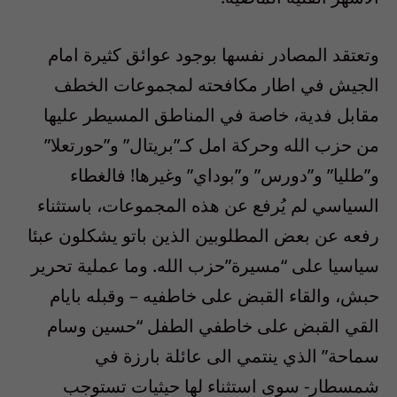
وتعتقد المصادر نفسها بوجود عوائق كثيرة امام
الجيش في اطار مكافحته لمجموعات الخطف
مقابل فدية، خاصة في المناطق المسيطر عليها
من حزب الله وحركة امل كـ”بريتال” و”حورتعلا”
و”طليا” و”دورس” و”بوداي” وغيرها! فالغطاء
السياسي لم يُرفع عن هذه المجموعات، باستثناء
رفعه عن بعض المطلوبين الذين باتو يشكلون عبئا
سياسيا على “مسيرة”حزب الله. وما عملية تحرير
حبش، والقاء القبض على خاطفيه – وقبله بايام
القي القبض على خاطفي الطفل “حسين وسام
سماحة” الذي ينتمي الى عائلة بارزة في
شمسطار- سوى استثناء لها حيثيات تستوجب