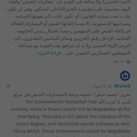
الأسد-خامنئي). ولا مبالغة في الجزم بأن “مخابرات الجيش” ولغاية
اليوم محسوبة على/مؤتمرة بالعدو الداخلي المذكور. وهي لن تكون
عادت تحت سيادة القانون، أي تكون عادت إلى هويتها اللبنانية،
وشرعيتها الدستورية، إلا بعدما إلقائها القبض أو المشاركة الفعالة
في إلقاء القبض على المتهمين رسمياً باغتيال رئيس الحكومة
اللبنانية، الراحل رفيق الحريري وسائر اللبنانيين المغدورين، إلى
آخرهم اللواء الحسن. ولا بد ان تترافق هذه العودة مع مساءلة
الموظفين العسكريين القيمين على
…
قراءة المزيد ..
0
khaled
13 سنوات
تحرير “محمد حبش”: عملية نوعية لاستخبارات الجيش في مربّع
أمني لـ”حزب الله The Achievements Hezbollah had
reached, while in Power, would not be Negotiable at the
time being. They talk a LOT about the Collapse of the
Syrian Regime, and Hezbollah would collapse as well.
This is NAIVE. Those Achievements would be Negotiable