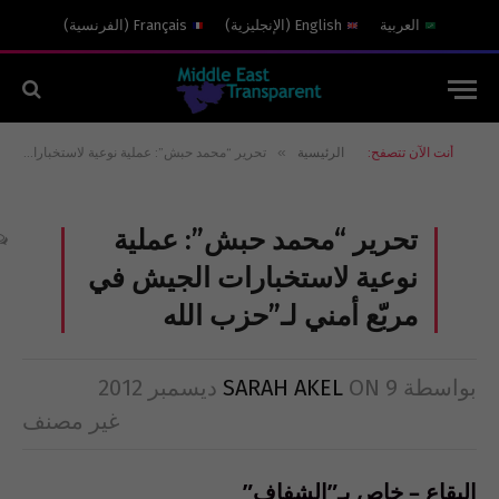
العربية
English
(
الإنجليزية
)
Français
(
الفرنسية
)
»
أنت الآن تتصفح:
الرئيسية
تحرير “محمد حبش”: عملية نوعية لاستخبارات الجيش في مربّع أمني لـ”حزب الله
تحرير “محمد حبش”: عملية
نوعية لاستخبارات الجيش في
مربّع أمني لـ”حزب الله
بواسطة
9 ديسمبر 2012
ON
SARAH AKEL
غير مصنف
البقاع – خاص بـ”الشفاف”