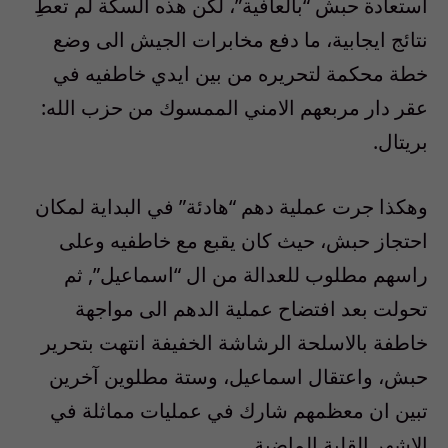
استعادة حبش “بالعافية”، لكن هذه السكة لم تعطِ
نتائج ايجابية، ما دفع مخابرات الجيش الى وضع
خطة محكمة لتحريره من بين ايدي خاطفيه في
عقر دار مربعهم الامني الممسوك من حزب الله:
بريتال.
وهكذا جرت عملية دهم “هادئة” في البداية لمكان
احتجاز حبش، حيث كان يقبع مع خاطفيه وعلى
راسهم مطلوب للعدالة من ال “اسماعيل”, ثم
تحولت بعد افتضاح عملية الدهم الى مواجهة
خاطفة بالاسلحة الرشاشة الخفيفة انتهت بتحرير
حبش، واعتقال اسماعيل، وستة مطلوين آخرين
تبين ان معظمهم شارك في عمليات مماثلة في
الاشهر القلية الماضية.