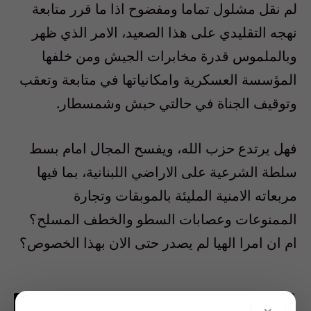
لم نقل مشلول تماما ومفضوح اذا ما قرر متابعة
نهجه التقليدي على هذا الصعيد، الامر الذي ظهر
وبالملموس قدرة مخابرات الجيش ومن خلفها
المؤسسة العسكرية وامكانياتها في متابعة وتعقب
وتوقيف الجناة في حالتي حبش وشمسطار.
فهل يرتدع حزب الله، ويفسح المجال امام بسط
سلطة الشرعية على الاراضي اللبنانية، بما فيها
مربعاته الامنية المليئة بالموبقات وتجارة
الممنوعات وعصابات السطو والخطف المسلح؟
ام ان امرا الهيا لم يصدر حتى الان بهذا الخصوص؟