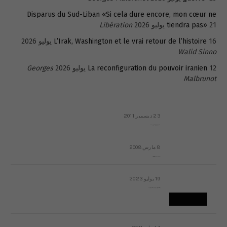
Disparus du Sud-Liban «Si cela dure encore, mon cœur ne
21 يوليو 2026
tiendra pas»
Libération
16 يوليو 2026
L’Irak, Washington et le vrai retour de l’histoire
Walid Sinno
12 يوليو 2026
La reconfiguration du pouvoir iranien
Georges
Malbrunot
23 ديسمبر 2011
عائلة المهندس طارق الربعة: أين دولة القانون والموسسات؟
8 مارس 2008
رسالة مفتوحة لقداسة البابا شنوده الثالث
19 يوليو 2023
إشكاليات التقويم الهجري، وهل يجدي هذا التقويم أيُ نفع؟