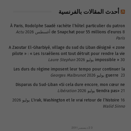
أحدث المقالات بالفرنسية
À Paris, Rodolphe Saadé rachète l’hôtel particulier du patron
8 أغسطس 2026
de Snapchat pour 55 millions d’euros
Actu
Paris
A Zaoutar El-Gharbiyé, village du sud du Liban désigné « zone
pilote » : « Les Israéliens ont tout détruit pour rendre la vie
30 يوليو 2026
impossible »
Laure Stephan
Les durs du régime imposent leur tempo pour continuer la
23 يوليو 2026
guerre
Georges Malbrunot
Disparus du Sud-Liban «Si cela dure encore, mon cœur ne
21 يوليو 2026
tiendra pas»
Libération
16 يوليو 2026
L’Irak, Washington et le vrai retour de l’histoire
Walid Sinno
23 ديسمبر 2011