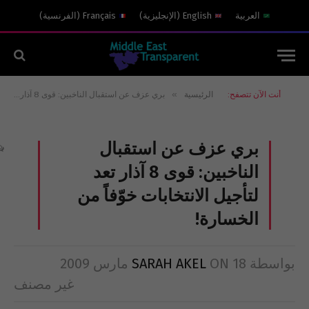
العربية
English
(
الإنجليزية
)
Français
(
الفرنسية
)
»
أنت الآن تتصفح:
الرئيسية
بري عزف عن استقبال الناخبين: قوى 8 آذار تعد لتأجيل الانتخابات خوّفاً من الخسارة!
بري عزف عن استقبال
الناخبين: قوى 8 آذار تعد
لتأجيل الانتخابات خوّفاً من
الخسارة!
بواسطة
18 مارس 2009
ON
SARAH AKEL
غير مصنف