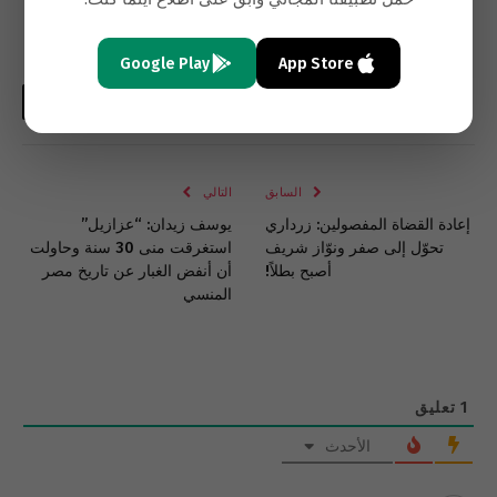
استقبال الوفود الانتخابية.
Google Play
App Store
فيسبوك
تويتر
لينكدإن
البريد
واتساب
Copy
الإلكتروني
Link
السابق
التالي
إعادة القضاة المفصولين: زرداري
يوسف زيدان: “عزازيل”
تحوّل إلى صفر ونوّاز شريف
استغرقت منى 30 سنة وحاولت
أصبح بطلاً!
أن أنفض الغبار عن تاريخ مصر
المنسي
1
تعليق
الأحدث