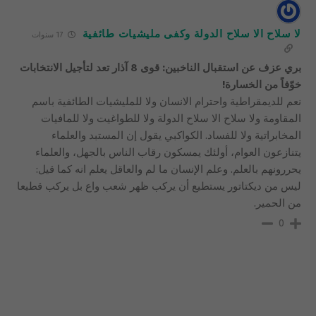
لا سلاح الا سلاح الدولة وكفى مليشيات طائفية
17 سنوات
بري عزف عن استقبال الناخبين: قوى 8 آذار تعد لتأجيل الانتخابات
خوّفاً من الخسارة!
نعم للديمقراطية واحترام الانسان ولا للمليشيات الطائفية باسم
المقاومة ولا سلاح الا سلاح الدولة ولا للطواغيت ولا للمافيات
المخابراتية ولا للفساد. الكواكبي يقول إن المستبد والعلماء
يتنازعون العوام، أولئك يمسكون رقاب الناس بالجهل، والعلماء
يحررونهم بالعلم. وعلم الإنسان ما لم والعاقل يعلم انه كما قيل:
ليس من ديكتاتور يستطيع أن يركب ظهر شعب واع بل يركب قطيعا
من الحمير.
0