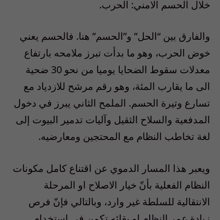
خلال الحسم الامني: الحرب.
والفارق بين “الحل” و”الحسم” هنا. فالحسم يعني
خوض الحرب، وهو ما بدأت تبرز ملامحه بارتفاع
معدلات سقوط الضحايا يوميا من نحو 30 ضحية
الى ما يقارب المئة، وهو رقم مرشح للازدياد مع
تسارع وتيرة الحسم. الملمح الثاني يبرز في دخول
المدفعية والسلاح الثقيل وآليات تدمير البيوت إلى
لغة تخاطب النظام مع المحتجين ومعارضيه.
ويعبر هذا المسار الدموي عن اقتناع كامل مكونات
النظام الفعلية بأنّ خيار الاصلاح او المرحلة
الانتقالية للسلطة غير وارد، وبالتالي فإنّ فرص
زيادة عمر النظام او بقائه تكمن في استخدام