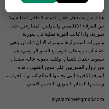
خلاصة ما ينتظر سورية اليوم ازمة تطول: ليس
هناك من يستعجل حقن الدماء، لا داخل النظام ولا
بين الفرقاء الاقليميين والدوليين المتنازعين على
سورية. واذا كانت الثورة فعلية في سورية
ومبررات استمرارها متوفرة، الا أنّ ذلك لن يلغي
حقيقتان تترسخان اليوم مع الفيتو الروسي، هما
سقوط حتميّ للنظام، وكلفة دموية عالية ستقدّم
من ارواح السوريين على مذبح التغيير… هذه
الورقة الاخيرة التي يحملها النظام اسمها: الحرب…
ويسميها النظام السوري: الحسم الامني.
alyalamine@gmail.com