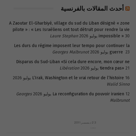
أحدث المقالات بالفرنسية
A Zaoutar El-Gharbiyé, village du sud du Liban désigné « zone
pilote » : « Les Israéliens ont tout détruit pour rendre la vie
30 يوليو 2026
impossible »
Laure Stephan
Les durs du régime imposent leur tempo pour continuer la
23 يوليو 2026
guerre
Georges Malbrunot
Disparus du Sud-Liban «Si cela dure encore, mon cœur ne
21 يوليو 2026
tiendra pas»
Libération
16 يوليو 2026
L’Irak, Washington et le vrai retour de l’histoire
Walid Sinno
12 يوليو 2026
La reconfiguration du pouvoir iranien
Georges
Malbrunot
23 ديسمبر 2011
عائلة المهندس طارق الربعة: أين دولة القانون والموسسات؟