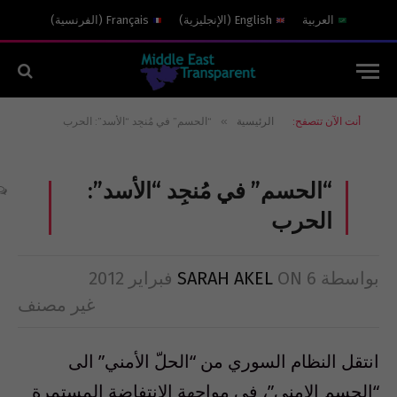
العربية
English
(
الإنجليزية
)
Français
(
الفرنسية
)
»
أنت الآن تتصفح:
الرئيسية
“الحسم” في مُنجِد “الأسد”: الحرب
“الحسم” في مُنجِد “الأسد”:
الحرب
بواسطة
6 فبراير 2012
ON
SARAH AKEL
غير مصنف
انتقل النظام السوري من “الحلّ الأمني” الى
“الحسم الامني”، في مواجهة الانتفاضة المستمرة