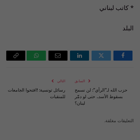
* كاتب لبناني
البلد
فيسبوك
تويتر
لينكدإن
البريد
واتساب
Copy
الإلكتروني
Link
السابق
التالي
حزب الله لـ”الرأي”: لن نسمح
رسائل تونسية: !افتحوا الجامعات
بسقوط الأسد.. حتى لو دمّّر
للمنقبات
لبنان؟
التعليقات مغلقة.