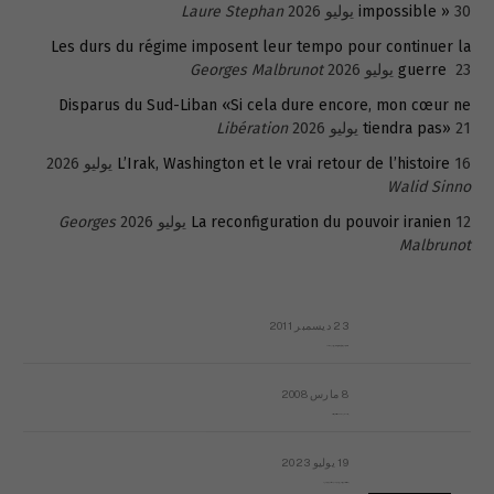
30 يوليو 2026
impossible »
Laure Stephan
Les durs du régime imposent leur tempo pour continuer la
23 يوليو 2026
guerre
Georges Malbrunot
Disparus du Sud-Liban «Si cela dure encore, mon cœur ne
21 يوليو 2026
tiendra pas»
Libération
16 يوليو 2026
L’Irak, Washington et le vrai retour de l’histoire
Walid Sinno
12 يوليو 2026
La reconfiguration du pouvoir iranien
Georges
Malbrunot
23 ديسمبر 2011
عائلة المهندس طارق الربعة: أين دولة القانون والموسسات؟
8 مارس 2008
رسالة مفتوحة لقداسة البابا شنوده الثالث
19 يوليو 2023
إشكاليات التقويم الهجري، وهل يجدي هذا التقويم أيُ نفع؟