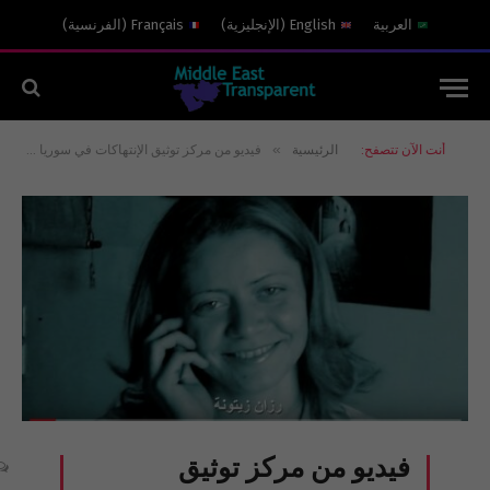
العربية
English
(
الإنجليزية
)
Français
(
الفرنسية
)
»
أنت الآن تتصفح:
الرئيسية
فيديو من مركز توثيق الإنتهاكات في سوريا عن قضية مختطفي دوما الأربعة في ذكرى اختطافهم الرابعة.
فيديو من مركز توثيق