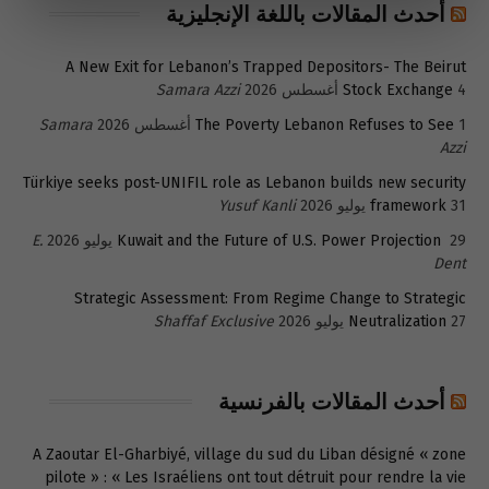
أحدث المقالات باللغة الإنجليزية
A New Exit for Lebanon’s Trapped Depositors- The Beirut
4 أغسطس 2026
Stock Exchange
Samara Azzi
1 أغسطس 2026
The Poverty Lebanon Refuses to See
Samara
Azzi
Türkiye seeks post-UNIFIL role as Lebanon builds new security
31 يوليو 2026
framework
Yusuf Kanli
29 يوليو 2026
Kuwait and the Future of U.S. Power Projection
E.
Dent
Strategic Assessment: From Regime Change to Strategic
27 يوليو 2026
Neutralization
Shaffaf Exclusive
أحدث المقالات بالفرنسية
A Zaoutar El-Gharbiyé, village du sud du Liban désigné « zone
pilote » : « Les Israéliens ont tout détruit pour rendre la vie