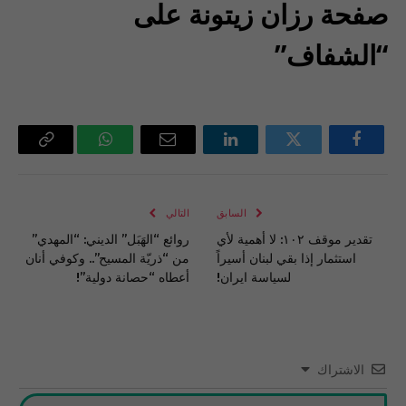
صفحة رزان زيتونة على
“الشفاف”
فيسبوك
تويتر
لينكدإن
البريد
واتساب
Copy
الإلكتروني
Link
السابق
التالي
تقدير موقف ١٠٢: لا أهمية لأي
روائع “الهَبَل” الديني: “المهدي”
استثمار إذا بقي لبنان أسيراً
من “ذريّة المسيح”.. وكوفي أنان
لسياسة ايران!
أعطاه “حصانة دولية”!
الاشتراك